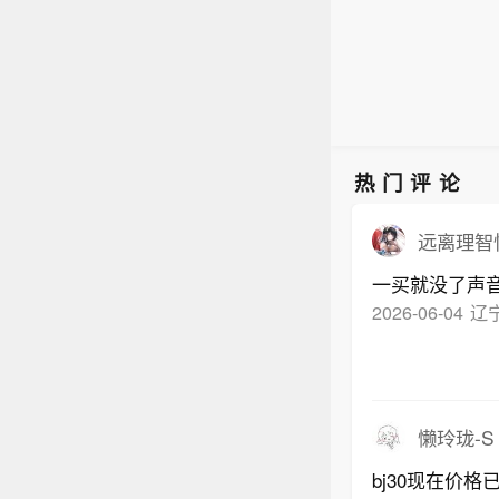
技浪
门按
性”杠
留。
害气
巨头
风险
顾创
往附
往附
注意
热门评论
留。
远离理智
一买就没了声
2026-06-04
辽
懒玲珑-S
bj30现在价格