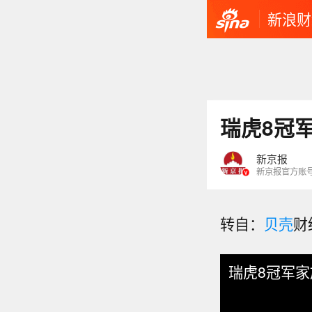
新浪财
瑞虎8冠
新京报
新京报官方账
转自：
贝壳
财
瑞虎8冠军家