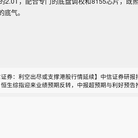
的2.0T，配合专门的底盘调校和8155芯片，
的底气。
然资源部与中国气象局联合发布橙色地质灾害气象风险
部与中国气象局8月9日18时联合发布橙色地质灾害气
基金销售火爆 资金布局长期行情】尽管7月A股市场调
计，8月9日20时至10日20时，浙江大部、安徽西部
市场却呈现出冷暖反差，多只主动权益新品募集成绩亮
北部、江西东北部、云南西南部等地部分地区发生地质
信证券：利空出尽或支撑港股行情延续】中信证券研报
者踊跃认购新基金的背后，是不少基金经理对于当前科
险较高（黄色预警），其中，浙江东部、安徽西部和南
月恒生综指迎来业绩预期反转，中报超预期与利好预告
属性的深度研判，公募普遍判断AI产业浪潮不是短期主
区发生地质灾害的气象风险高（橙色预警）。各级政府
然资源部与中国气象局联合发布橙色地质灾害气象风险
上修；而恒科指数受制于乘用车盈利分化及头部互联网
潮的演绎周期也远不止半年。
照应急预案做好地质灾害防御工作。请社会公众及时关
部与中国气象局8月9日18时联合发布橙色地质灾害气
扩张对短期利润率的压制，预期修复相对滞后。行业上
象风险预警信息，谨慎前往地质灾害预警区域。橙色预
基金销售火爆 资金布局长期行情】尽管7月A股市场调
计，8月9日20时至10日20时，浙江大部、安徽西部
CXO与制药龙头驱动）、金融（券商资管与保险）、公
隐患点和风险区受威胁人员请根据当地防灾部门组织立
市场却呈现出冷暖反差，多只主动权益新品募集成绩亮
北部、江西东北部、云南西南部等地部分地区发生地质
运输景气上行；消费、地产及资讯科技预期遭下调。交
近避险安置点，临坡临崖临沟临水人员根据撤离信号及
者踊跃认购新基金的背后，是不少基金经理对于当前科
险较高（黄色预警），其中，浙江东部、安徽西部和南
金回补超跌低位板块与交易高景气业绩动能的“双管齐下
近避险安置点；黄色预警区内人员，请随时关注预警信
属性的深度研判，公募普遍判断AI产业浪潮不是短期主
区发生地质灾害的气象风险高（橙色预警）。各级政府
报密集披露期与海内外宏观扰动，配置建议维持“红利防
附近警示标志，避免在沟谷、斜坡、陡崖（坎）等高风