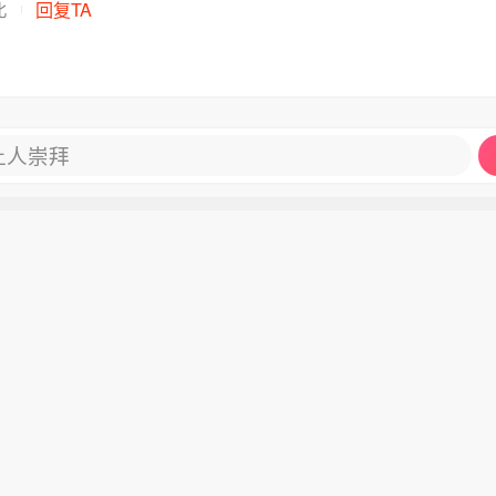
北
回复TA
让人崇拜