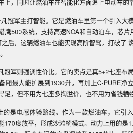
车上，同时让燃油车在智能化方面追上电动车的
US非凡冠军主打智能。它是燃油车里第一个引入大
猎鹰500系统，支持高速NOA和自动泊车，芯片
灯之后，这辆燃油车也能实现高阶智驾，打破了“
象。
非凡冠军则强调性价比。它的卖点是真5+2七座布
备厢最大能扩展到1930升。再加上C-PURE净
得足，但不用为七座多掏溢价，也不用为省钱牺
走的是电感体验路线。作为一款燃油车，它引
能170度放平，形成沙滩椅模式。动力上用的是1.