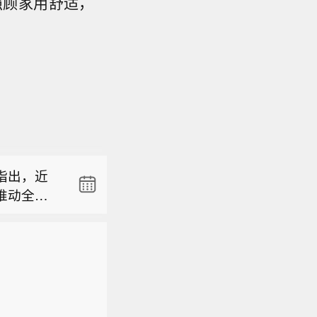
既照顾家用舒适，
预警】自
象风险预
整，但新发
和南部、福
眼。普通
灾害的气
指出，近
技行情长
部等地部
推动全年
题炒作，科
及有关部
预警】自
平台资本
注地质灾
象风险预
，医疗保
警区内高
整，但新发
和南部、福
用事业及
即撤离前
眼。普通
灾害的气
易层面呈
时撤离前
技行情长
部等地部
”特征。面
息变化，
题炒作，科
及有关部
守+成长弹
险地带逗