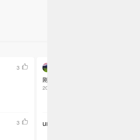
注地质灾
聚焦互联网
警区内高
I应用，兼
即撤离前
时撤离前
息变化，
险地带逗
3
小精灵月半儿
刚出厂就被淘汰了
2026-06-04
江苏盐城
回复TA
undefined
3