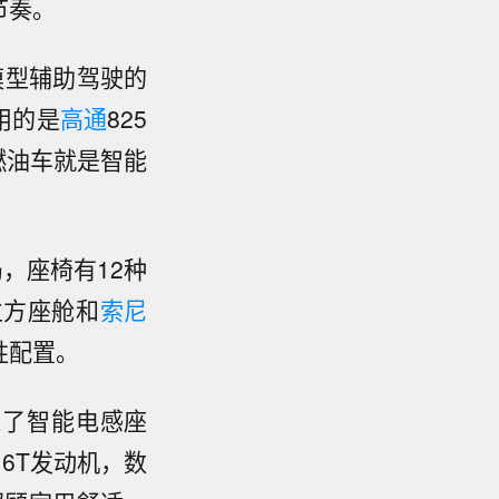
节奏。
模型辅助驾驶的
用的是
高通
825
燃油车就是智能
局，座椅有12种
立方座舱和
索尼
牲配置。
入了智能电感座
6T发动机，数