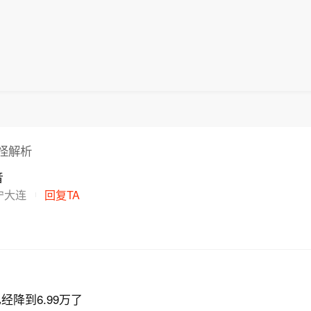
潮的演绎周期也远不止半年。
照应急预案做好地质灾害防御工作。请社会公众及时关
铃策略：防守端锁定高股息、低β“类债”资产；进攻端
象风险预警信息，谨慎前往地质灾害预警区域。橙色预
、双向资金加仓的机器人与生物科技，以及技术硬件与A
隐患点和风险区受威胁人员请根据当地防灾部门组织立
新药及工业金属的催化布局。
近避险安置点，临坡临崖临沟临水人员根据撤离信号及
近避险安置点；黄色预警区内人员，请随时关注预警信
附近警示标志，避免在沟谷、斜坡、陡崖（坎）等高风
怪解析
音
宁大连
回复TA
已经降到6.99万了