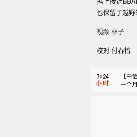
据上接近BBA
也保留了越野
视频 林子
【自
校对 付春愔
然资源
【新
警：预
基金
建西
【中
投资
象风
一个
周期
分地
【自
盈利
技浪
门按
然资源
开支
害气
【新
警：预
健（
风险
基金
建西
周期
往附
投资
象风
现资
往附
周期
分地
对财
注意