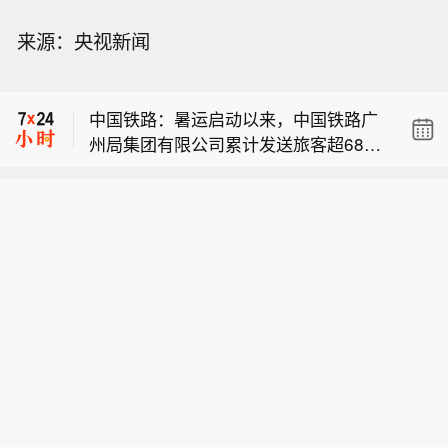
【伊朗总统说必须摆脱非战非和局面】
来源：央视新闻
当地时间8月8日，伊朗总统佩泽希齐扬
【德国人开始狂买电车】德国联邦汽车
在德黑兰举行的新闻发布会上表示，针
运输管理局6日发布的数据显示，7月德
对美国的违约情况，应该成立一个专门
中国铁路：暑运启动以来，中国铁路广
国纯电动汽车新车注册量超过7.86万
团队来处理违约问题，而不是诉诸武
州局集团有限公司累计发送旅客超6800
辆，同比增长近62%，市场份额升至29.
力。他指出，与其干坐着空想，不如仔
【伊朗总统说必须摆脱非战非和局面】
万人次。
3%，连续第二个月成为德国新车注册量
细观察细节，考虑如何解决问题。佩泽
当地时间8月8日，伊朗总统佩泽希齐扬
最高的单一动力类型；包括插电式混合
希齐扬强调，伊朗当前与阿曼关于霍尔
【德国人开始狂买电车】德国联邦汽车
在德黑兰举行的新闻发布会上表示，针
动力车型在内，可外接充电车型占全部
木兹海峡通航管理的谈判就是要找到解
运输管理局6日发布的数据显示，7月德
对美国的违约情况，应该成立一个专门
新车注册量的40.7%。分析指出，德国
决方案，摆脱目前这种“非战非和”的局
国纯电动汽车新车注册量超过7.86万
团队来处理违约问题，而不是诉诸武
是欧洲最大的汽车市场，其电动化进程
面。（CCTV国际时讯）
辆，同比增长近62%，市场份额升至29.
力。他指出，与其干坐着空想，不如仔
对欧洲汽车产业具有较强的风向标意
3%，连续第二个月成为德国新车注册量
细观察细节，考虑如何解决问题。佩泽
义。这一成绩也可能会增强周边国家消
最高的单一动力类型；包括插电式混合
希齐扬强调，伊朗当前与阿曼关于霍尔
费者对电动汽车的信心，让更多人意识
动力车型在内，可外接充电车型占全部
木兹海峡通航管理的谈判就是要找到解
到转向纯电车型可能比预期更加容易。
新车注册量的40.7%。分析指出，德国
决方案，摆脱目前这种“非战非和”的局
截至2026年初，德国纯电动汽车保有量
是欧洲最大的汽车市场，其电动化进程
面。（CCTV国际时讯）
首次突破200万辆，较2017年同期增长
对欧洲汽车产业具有较强的风向标意
近60倍。（央视网）