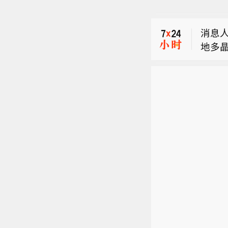
【特
总统
消息
国武
地多
留的
匈牙
帖称
如此
【特
称，
总统
弹药
国武
企业
留的
帖称
如此
称，
弹药
企业