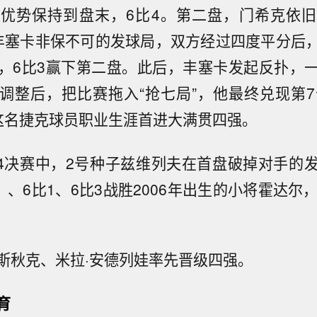
优势保持到盘末，6比4。第二盘，门希克依
丰塞卡非保不可的发球局，双方经过四度平分后
，6比3赢下第二盘。此后，丰塞卡发起反扑，
调整后，把比赛拖入“抢七局”，他最终兑现第7
这名捷克球员职业生涯首进大满贯四强。
/4决赛中，2号种子兹维列夫在首盘破掉对手的
）、6比1、6比3战胜2006年出生的小将霍达尔
斯秋克、米拉·安德列娃率先晋级四强。
利总理：自愿限电措施将于明日结束。
育