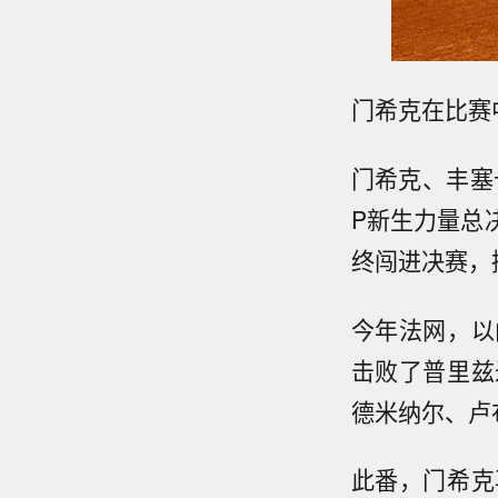
门希克在比赛
门希克、丰塞卡
P新生力量总
终闯进决赛，
今年法网，以
击败了普里兹
德米纳尔、卢
此番，门希克