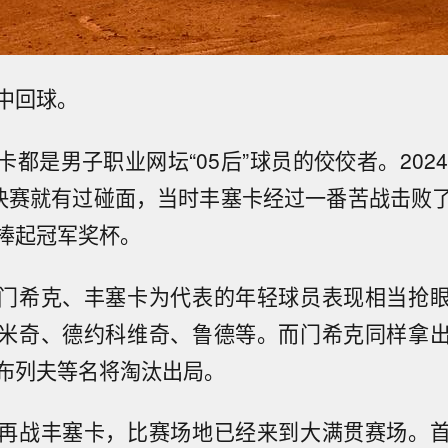
中回球。
都是男子职业网坛“05后”球员的佼佼者。202
决赛就有过碰面，当时丰塞卡经过一番苦战击败
捧起冠军奖杯。
门希克、丰塞卡为代表的年轻球员表现相当抢
米奇、德约科维奇、鲁德等。而门希克同样拿
布列夫等名将淘汰出局。
再战丰塞卡，比赛场地已经来到大满贯赛场。