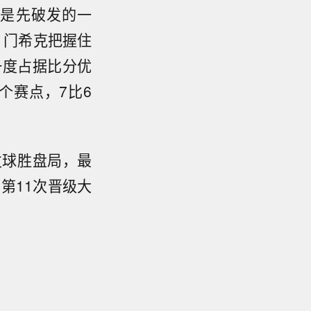
旧是先破发的一
，门希克把握住
一度占据比分优
个赛点，7比6
发球胜盘局，最
，第11次晋级大