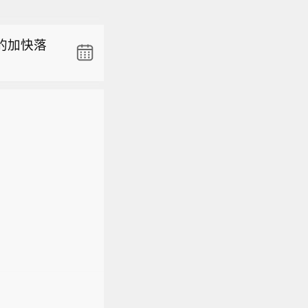
歧】美国
两人就美
的加快落
政府中去
社交媒体发
朗方面同样
三有报道
歧】美国
称自己在
两人就美
，“国防
政府中去
社交媒体发
朗方面同样
三有报道
称自己在
，“国防