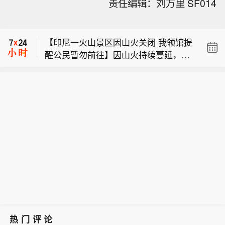
责任编辑：刘万里 SF014
特阿美位于吉赞的炼油厂。
也门胡塞武装：此次针对行动是对沙特
用无人机入侵萨达和哈杰空域的回应。
【印尼一火山景区因山火关闭 我领馆提
醒公民暂勿前往】因山火持续蔓延，印
也门胡塞武装发言人称，他们袭击了沙
度尼西亚的知名旅游景点——东爪哇省
特阿美位于吉赞的炼油厂。
布罗莫火山景区自8日晚起暂时关闭。
也门胡塞武装：此次针对行动是对沙特
中国驻泗水总领馆9日发布公告，提醒
用无人机入侵萨达和哈杰空域的回应。
领区中国公民暂勿前往该景区，已预订
行程的游客及时办理改期或退票，并密
切关注火情及景区解封信息。（新华
社）
热门评论