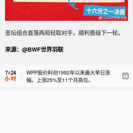
WPP
股价料创1992年以来最大单日涨
圣坛组合直落两局轻取对手，顺利晋级下一轮。
幅，上涨25%至11个月高位。
俄罗斯副总理Marat Khusnullin表示，
来源：@BWF世界羽联
俄罗斯应考虑修建一条通往印度洋的铁
沙特阿美将9月份亚洲阿拉伯轻质原油
路线，作为博斯普鲁斯海峡或霍尔木兹
价格环比下调50美分。
海峡出现风险时的替代路线。
WPP
股价料创1992年以来最大单日涨
幅，上涨25%至11个月高位。
俄罗斯副总理Marat Khusnullin表示，
俄罗斯应考虑修建一条通往印度洋的铁
路线，作为博斯普鲁斯海峡或霍尔木兹
海峡出现风险时的替代路线。