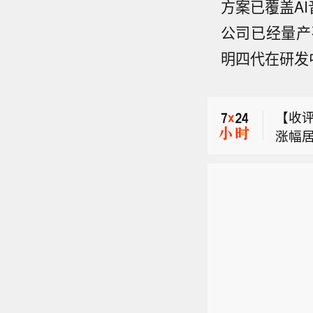
方案已覆盖AI
【收评
涨幅居
公司已经量产
【工信
7%，
明四代在研发
运营
指数涨
【ET
行业安
场超2
目前，
著。
植业
【收评
分类型
强国
文化
涨幅居
8亿元
和从
进一
【工信
7%，
QDII
速发
际、
运营
指数涨
芯触
行业安
场超2
特气
著。
植业
0%
强国
文化
传智
和从
进一
软，
速发
际、
芯触
特气