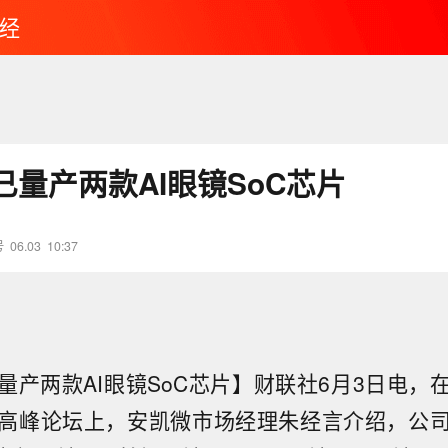
经
已量产两款AI眼镜SoC芯片
号
06.03
10:37
量产两款AI眼镜SoC芯片】财联社6月3日电，
新高峰论坛上，安凯微市场经理朱经言介绍，公