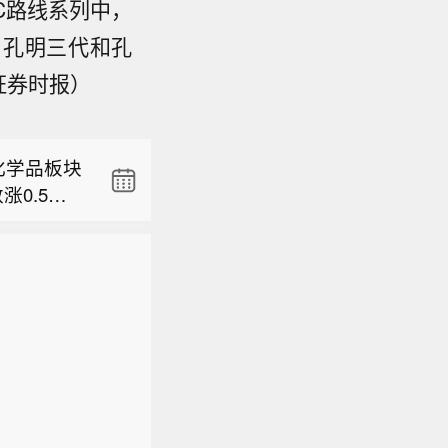
oC路线系列中，
化学品板块
0.5
，孔明三代和孔
有较强国际
%，科创50
证券时报）
爆炸物品
亿元，全市
亿元】截至
治理成效显
学品、种
88亿元，
5家具有较
、证券、
化学品板块
2033.7
，企业效益
板块午后
0.5
1.2亿元，
色工厂快
，山煤国
有较强国际
%，科创50
势，中巨
爆炸物品
亿元，全市
钢气体、华
治理成效显
学品、种
度涨超2
5家具有较
、证券、
表现低迷，
，企业效益
板块午后
表现疲
色工厂快
，山煤国
势，中巨
钢气体、华
度涨超2