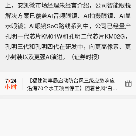
上，安凯微市场经理朱经言介绍，公司智能眼镜
解决方案已覆盖AI音频眼镜、AI拍摄眼镜、AI显
示眼镜；AI眼镜SoC路线系列中，公司已经量产
孔明一代芯片KM01W和孔明二代芯片KM02G，
孔明三代和孔明四代在研发中，向更高像素、更
【工信部：培育民爆行业人工智能应用
小封装以及更强AI演进。（证券时报）
服务商，提供一批专用智能化产品和解
联邦快递：联邦快递扩大与日本邮政的
决方案】工业和信息化部印发《民用爆
合作，为日本客户提供更多全球运输选
炸物品行业安全发展“十五五”规划》提
【福建海事局启动防台风三级应急响应
择。
出，推动智能化升级。加快智能传感技
沿海70个水工项目停工】随着台风“白海
术在生产、销售、运输、储存等过程的
【工信部：培育民爆行业人工智能应用
豚”靠近，福建海事局于8月5日20时启
应用研究。继续实施“机械化换人、自动
服务商，提供一批专用智能化产品和解
动防台风三级应急响应，重点加强宁
化减人”工程，加快人工智能等新技术与
联邦快递：联邦快递扩大与日本邮政的
决方案】工业和信息化部印发《民用爆
德、福州海域船舶防御台风工作。针对
制造装备深度融合，推动安全、成熟、
合作，为日本客户提供更多全球运输选
炸物品行业安全发展“十五五”规划》提
受台风影响海域，加快引导在港船舶向
可靠人工智能技术及装备在民爆生产线
择。
出，推动智能化升级。加快智能传感技
南疏散，不再安排大型船舶、危险品船
的应用。开展智能工厂梯度培育，鼓励
术在生产、销售、运输、储存等过程的
舶进港作业，停止船舶试航、拖带、科
企业开展智能制造能力成熟度评估。培