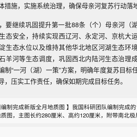
体措施，实施系统治理，确保母亲河复苏行动落
，要继续巩固提升第一批88条（个）母亲河（
生态安全，持续实现西辽河、永定河、京杭大
淀生态水位以及维持其他华北地区河湖生态环
石羊河等生态调度，巩固西北内陆河生态治理
编制“一河（湖）一策”方案，明确年度复苏目标
导，压实工作责任，确保如期完成目标任务。
表示，印尼信贷复苏取决于政策执行。
编制完成新版全月地质图 】我国科研团队编制完成的1
质图，主图长约280厘米、高约120厘米，附带南北
香港保险征税消息影响 部分香港保险股大跌】8月6日
准标注了逾1.3万个撞击坑和81个撞击盆地，划分出1
、保诚等香港保险股集体下跌。消息面上，8月5日有媒
7种岩石类型。