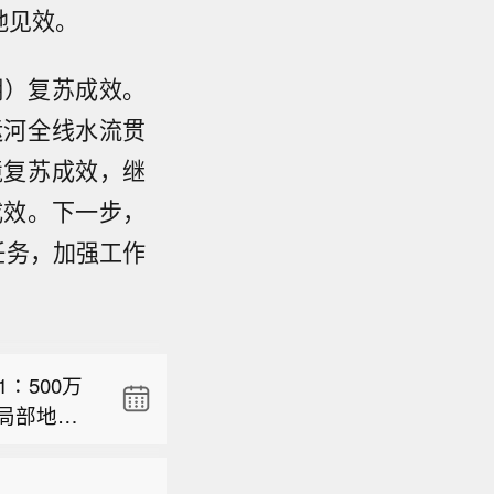
地见效。
湖）复苏成效。
运河全线水流贯
境复苏成效，继
成效。下一步，
任务，加强工作
∶500万
极局部地质
上午，友邦
4类地质构
体报道，