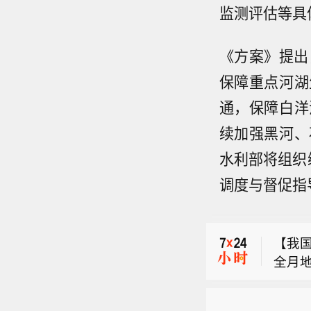
监测评估等具
《方案》提出
保障重点河湖
通，保障白洋
续加强黑河、
水利部将组织
调度与督促指
标普
【我国
全月地
【受
图，精
保险
造和1