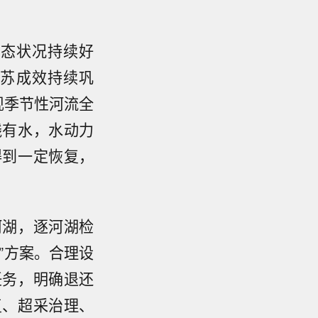
生态状况持续好
复苏成效持续巩
现季节性河流全
线有水，水动力
得到一定恢复，
河湖，逐河湖检
”方案。合理设
任务，明确退还
复、超采治理、