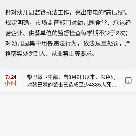
针对幼儿园监管执法工作，亮出带电的“高压线”。
规定明确，市场监管部门对幼儿园食堂、承包经
营企业、供餐单位的监督检查每学期不少于2次；
对幼儿园集中用餐违法行为，依法从重处罚，严
格落实处罚到人、从业禁止等要求。
俄罗斯或于2027年将外籍车牌车辆缴纳
交通罚单的期限由60天缩短至1天。逾
黎巴嫩卫生部：自3月2日以来，以色列
期缴纳后，相关车辆将被扣留，直至罚
对黎巴嫩的袭击已造成至少4335人死亡
单缴清。
【南非开普敦发生3起枪击事件致11人
和12277人受伤。
死亡】南非警方9日说，南非立法首都
俄罗斯或于2027年将外籍车牌车辆缴纳
开普敦8日晚至9日凌晨接连发生3起枪
交通罚单的期限由60天缩短至1天。逾
击事件，共造成11人死亡。（新华社）
黎巴嫩卫生部：自3月2日以来，以色列
期缴纳后，相关车辆将被扣留，直至罚
对黎巴嫩的袭击已造成至少4335人死亡
单缴清。
和12277人受伤。