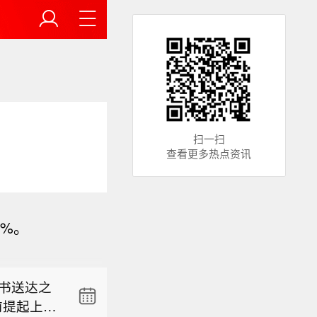
扫一扫
查看更多热点资讯
书送达之
前提起上
击。打击
3%。
亚里、新
们当前的
书送达之
前提起上