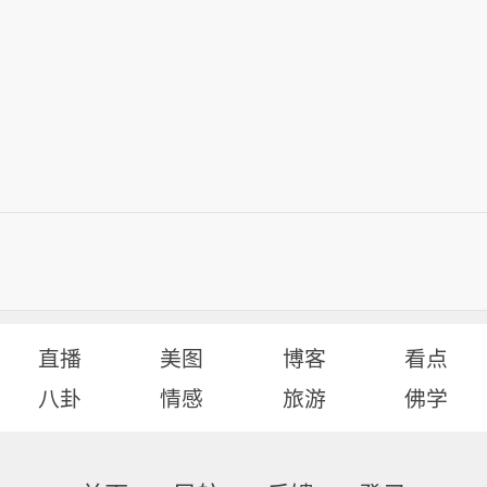
直播
美图
博客
看点
八卦
情感
旅游
佛学