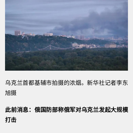
乌克兰
首都基辅市拍摄的浓烟。
新华社记者李东
旭摄
此前消息：俄国防部称俄军对
乌克兰
发起大规模
打击