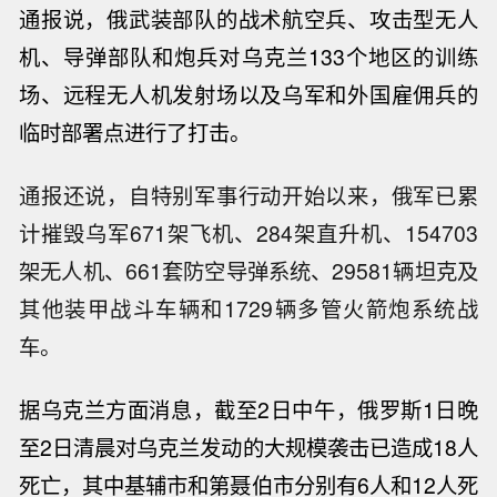
通报说，俄武装部队的战术航空兵、攻击型无人
机、导弹部队和炮兵对
乌克兰
133个地区的训练
场、远程无人机发射场以及乌军和外国雇佣兵的
临时部署点进行了打击。
通报还说，自特别军事行动开始以来，俄军已累
计摧毁乌军671架飞机、284架直升机、154703
架无人机、661套防空导弹系统、29581辆坦克及
其他装甲战斗车辆和1729辆多管火箭炮系统战
车。
据
乌克兰
方面消息，截至2日中午，俄罗斯1日晚
至2日清晨对
乌克兰
发动的大规模袭击已造成18人
死亡，其中基辅市和第聂伯市分别有6人和12人死