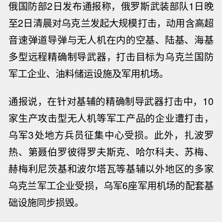
俄国防部2日发布通报称，俄罗斯武装部队1日晚
至2日清晨对
乌克兰
发起大规模打击，动用含高超
音速弹道导弹与无人机在内的空基、陆基、海基
多型远程精确制导武器，打击目标为
乌克兰
国防
军工企业、油料储运设施及军用机场。
通报说，在针对基辅的精确制导武器打击中，10
家生产攻击型无人机等军工产品的企业遭打击，
乌军3处地方兵员征集中心受损。此外，扎波罗
热、第聂伯罗彼得罗夫斯克、哈尔科夫、苏梅、
赫梅利尼茨基和波尔塔瓦等基辅以外地区的多家
乌克兰
军工企业受损，乌军6座军用机场的配套基
础设施同步损毁。