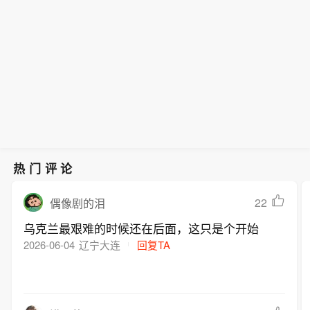
亿元 同比下降8.99%】健帆生物公告
连续三个交易日收盘价格涨幅偏离值累
经营正常，未发现应披露而未披露的重
现金流量净额4.11亿元，同比下降23.6
间无买卖公司股票情形。公司提醒投资
称，2026年上半年，公司营收10.32亿
计超30%，属异常波动。公司前期披露
大事项，异常波动期间相关人员无买卖
1%。公司计划不派发现金红利，不送红
者理性投资，注意风险。
元，同比下降8.99%；归属于上市公司
信息无需更正、补充，未发现影响股价
公司股票行为。公司高级管理人员郑海
股，不以公积金转增股本。
股东的净利润3.82亿元，同比下降1.9
的未公开重大信息，目前生产经营正
涛、刘涛拟于2026年7月6日至10月5日
9%；扣除非经常性损益的净利润3.55亿
常，内外部环境未变，控股股东等不存
分别减持不超218,480股、193,298
元，同比下降4.71%。经营活动产生的
在应披露未披露事项，相关人员在此期
股。此外，公司陶瓷混压PCB产品尚处
现金流量净额4.11亿元，同比下降23.6
间无买卖公司股票情形。公司提醒投资
研发状态，2025年度及2026年一季度
1%。公司计划不派发现金红利，不送红
者理性投资，注意风险。
均亏损。
股，不以公积金转增股本。
热门评论
22
偶像剧的泪
乌克兰最艰难的时候还在后面，这只是个开始
2026-06-04
辽宁大连
回复TA