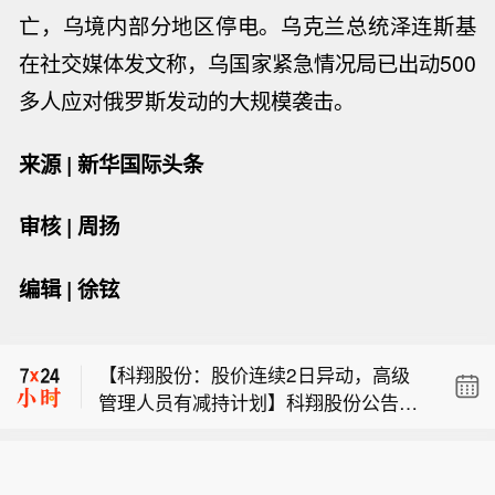
亡，乌境内部分地区停电。
乌克兰
总统泽连斯基
在社交媒体发文称，乌国家紧急情况局已出动500
多人应对俄罗斯发动的大规模袭击。
来源 | 新华国际头条
审核 | 周扬
【威尔高：股票交易异常波动 不存在应
编辑 | 徐铉
披露未披露事项】威尔高公告称，公司
【健帆生物：2026年上半年营收10.32
股票交易价格在2026年8月4日-8月6日
亿元 同比下降8.99%】健帆生物公告
连续三个交易日收盘价格涨幅偏离值累
【科翔股份：股价连续2日异动，高级
称，2026年上半年，公司营收10.32亿
计超30%，属异常波动。公司前期披露
管理人员有减持计划】科翔股份公告
元，同比下降8.99%；归属于上市公司
信息无需更正、补充，未发现影响股价
【威尔高：股票交易异常波动 不存在应
称，公司股票于2026年8月5日、8月6
股东的净利润3.82亿元，同比下降1.9
的未公开重大信息，目前生产经营正
披露未披露事项】威尔高公告称，公司
日连续2个交易日收盘价涨幅偏离值累
9%；扣除非经常性损益的净利润3.55亿
常，内外部环境未变，控股股东等不存
【健帆生物：2026年上半年营收10.32
股票交易价格在2026年8月4日-8月6日
计超30%，属异常波动。经核实，公司
元，同比下降4.71%。经营活动产生的
在应披露未披露事项，相关人员在此期