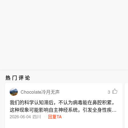
越南VN指数开盘小幅变动，报1768.06
近日，国际标准制定与认证机构CSA集
科技，墨西哥江苏总商会会长赵准、安
场安全合规要求。
点。
团向道通科技正式颁发北美认证系列证
徽总商会会长刘志中一行陪同考察。当
书。道通旗下智慧能源业务（道通能源/
日，皖仪科技与墨西哥安徽总商会正式
Autel Energy）新一代直流快充解决方
签署战略合作框架协议，双方将在高端
案成功通过北美相关安全标准认证，标
科学仪器海外市场拓展、本土化服务体
志着该系列产品已满足美国及加拿大市
系建设及跨境资源对接等领域建立长效
场安全合规要求。
合作机制。
热门评论
3
Chocolate冷月无声
我们的科学认知滞后，不认为病毒能在鼻腔积累，
这种现象可能影响自主神经系统，引发全身性疾
病，导致普通病变得严重，急症普遍化，慢病年轻
2026-06-04
四川
回复TA
化，心理问题在孩子和青少年中越发突出