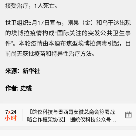
接受治疗，1人死亡。
世卫组织5月17日宣布，刚果（金）和乌干达出现
的埃博拉疫情构成“国际关注的突发公共卫生事
件”。本轮疫情由本迪布焦型埃博拉病毒引起，目
前尚无获批疫苗和特异性治疗方法。
来源：新华社
【道通科技智慧能源直流充电系统通过
作者: 史彧
CSA集团北美认证】据道通科技消息，
越南VN指数开盘小幅变动，报1768.06
近日，国际标准制定与认证机构CSA集
点。
团向道通科技正式颁发北美认证系列证
【皖仪科技与墨西哥安徽总商会签署战
书。道通旗下智慧能源业务（道通能源/
略合作框架协议】 据皖仪科技公众号消
Autel Energy）新一代直流快充解决方
【道通科技智慧能源直流充电系统通过
息，2026年8月7日，墨西哥库埃纳瓦卡
案成功通过北美相关安全标准认证，标
CSA集团北美认证】据道通科技消息，
市市长何塞·乌里奥斯特吉一行到访皖仪
志着该系列产品已满足美国及加拿大市