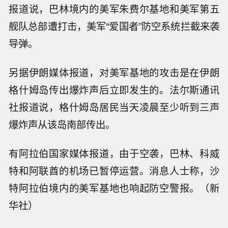
报道说，巴林境内的美军朱费尔基地和美军第五
舰队总部遭打击，美军“爱国者”防空系统拦截来袭
导弹。
另据伊朗媒体报道，对美军基地的攻击是在伊朗
格什姆岛传出爆炸声后立即发生的。法尔斯通讯
社报道说，格什姆岛居民当天凌晨至少听到三声
爆炸声从该岛南部传出。
有阿拉伯国家媒体报道，由于空袭，巴林、科威
特和阿联酋的机场已暂停运营。消息人士称，沙
港股存储概念跌幅扩大，南方两倍（最
多）做多海力士跌超20%，南方两倍做
特阿拉伯境内的美军基地也响起防空警报。（新
【受“白海豚”影响 浙江调整防台风应急
多三星电子跌超11%。
华社）
响应为Ⅳ级】今年第13号台风“白海豚”8
日本20年期国债收益率下跌5个基点至
月6日11时位于温州市偏东方向约1260