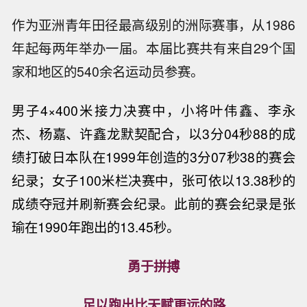
作为亚洲青年田径最高级别的洲际赛事，从1986
年起每两年举办一届。本届比赛共有来自29个国
家和地区的540余名运动员参赛。
男子4
×
400米接力决赛中，小将叶伟鑫、李永
杰、杨嘉、许鑫龙默契配合，以3分04秒88的成
绩打破日本队在1999年创造的3分07秒38的赛会
纪录；女子100米栏决赛中，张可依以13.38秒的
成绩夺冠并刷新赛会纪录。此前的赛会纪录是张
瑜在1990年跑出的13.45秒。
勇于拼搏
足以跑出比天赋更远的路