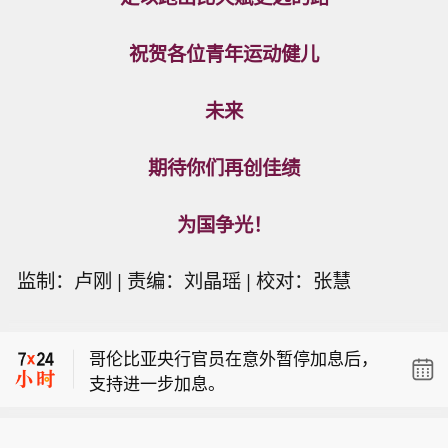
祝贺各位青年运动健儿
未来
期待你们再创佳绩
为国争光！
特朗普：针对伊朗的行动进展也十分顺
监制：卢刚 | 责编：刘晶瑶 | 校对：张慧
利，我们重创该国，目的就是绝不让其
哥伦比亚央行行长：哥伦比亚央行并未
拥有核武器。
设定比索汇率目标位。
哥伦比亚央行官员在意外暂停加息后，
支持进一步加息。
特朗普：针对伊朗的行动进展也十分顺
利，我们重创该国，目的就是绝不让其