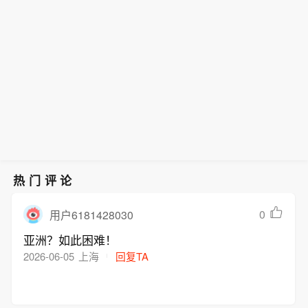
哥伦比亚央行行长：哥伦比亚央行并未
拥有核武器。
设定比索汇率目标位。
热门评论
0
用户6181428030
亚洲？如此困难！
2026-06-05
上海
回复TA