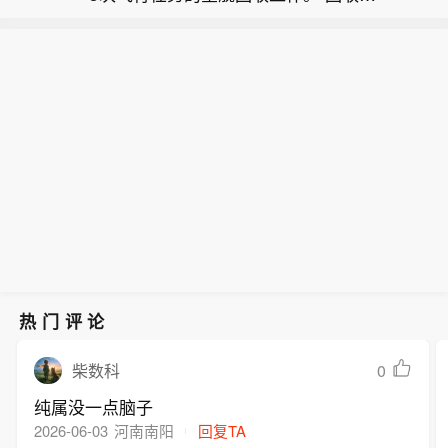
【白宫顾问称特朗普与沃什经常谈经济
队正克服恶劣环境与愈发汹涌的海面，
储主席以来与特朗普通话的内容和范
总统尊重美联储独立性】白宫国家经济
尝试将这艘 52 米长的航天器引导至港
围。哈塞特表示，他并未参与这些通
福特汽车打算新推四个版本的Mustang
委员会主任凯文·哈塞特表示，总统唐纳
口。
话，但坚称自己“确信”总统不会就利率
四门车型。
德·特朗普与美联储主席凯文·沃什经常
决定向这位美联储主席施压。“凯文·沃
讨论经济。这位白宫最高经济顾问周五
什和总统长期以来关系非常密切，两人
的表态进一步透露了沃什5月就任美联
在纽约和佛罗里达都有来往，他们一直
储主席以来与特朗普通话的内容和范
都会讨论经济，”哈塞特接受采访时表
围。哈塞特表示，他并未参与这些通
示，“我也会和凯文交流，斯科特·贝森
话，但坚称自己“确信”总统不会就利率
特也会，所以这其实算不上什么新闻。”
决定向这位美联储主席施压。“凯文·沃
哈塞特表示，特朗普“尊重美联储的独立
什和总统长期以来关系非常密切，两人
性”。历任总统和美联储主席也曾通话和
在纽约和佛罗里达都有来往，他们一直
会面，但并不常见。通常情况下，美联
都会讨论经济，”哈塞特接受采访时表
热门评论
储主席与政府之间的主要联络人是财政
示，“我也会和凯文交流，斯科特·贝森
部长，两人几乎每周都会共进早餐。美
特也会，所以这其实算不上什么新闻。”
0
柴数科
联储主席也会定期与国家经济委员会主
哈塞特表示，特朗普“尊重美联储的独立
任沟通。“事实是，现在美联储有一位总
纯属没一点脑子
性”。历任总统和美联储主席也曾通话和
统百分之百确信会根据数据作出正确决
2026-06-03
河南南阳
回复TA
会面，但并不常见。通常情况下，美联
定、而不会玩党派政治的人，”哈塞特表