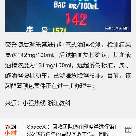
交警随后对朱某进行呼气式酒精检测，检测结果
高达142mg/100ml。后续抽血复检确认，其血液
酒精浓度为131mg/100ml，远超醉驾标准，属于
醉酒驾驶机动车，已涉嫌危险驾驶罪。目前，该
起醉驾顶包案件正在进一步办理中。
【白宫顾问称特朗普与沃什经常谈经济
来源：小强热线-浙江教科
总统尊重美联储独立性】白宫国家经济
福特汽车打算新推四个版本的Mustang
委员会主任凯文·哈塞特表示，总统唐纳
四门车型。
德·特朗普与美联储主席凯文·沃什经常
SpaceX ：回收团队仍在印度洋进行第1
讨论经济。这位白宫最高经济顾问周五
3次飞行任务的星舰回收工作。 回收团
的表态进一步透露了沃什5月就任美联