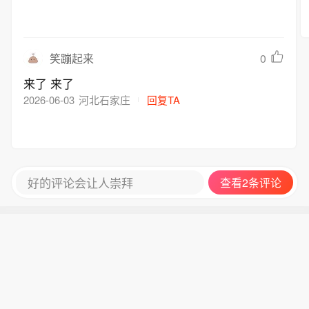
储主席与政府之间的主要联络人是财政
示。
部长，两人几乎每周都会共进早餐。美
联储主席也会定期与国家经济委员会主
0
笑蹦起来
任沟通。“事实是，现在美联储有一位总
统百分之百确信会根据数据作出正确决
来了 来了
定、而不会玩党派政治的人，”哈塞特表
2026-06-03
河北石家庄
回复TA
示。
好的评论会让人崇拜
查看2条评论