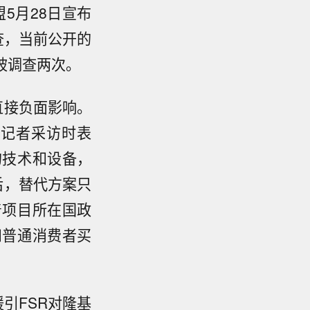
5月28日宣布
查，当前公开的
被调查两次。
直接负面影响。
》记者采访时表
的技术和设备，
后，替代方案只
着项目所在国政
和普通消费者买
引FSR对隆基