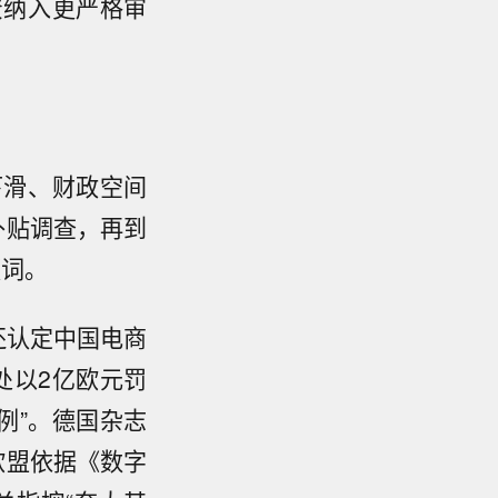
资纳入更严格审
下滑、财政空间
补贴调查，再到
频词。
还认定中国电商
处以2亿欧元罚
例”。德国杂志
欧盟依据《数字