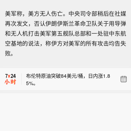
美军称，美方无人伤亡。中央司令部稍后在社媒
再次发文，否认伊朗伊斯兰革命卫队关于用导弹
和无人机打击美军第五舰队总部和一处驻中东航
空基地的说法，称伊方对美军的所有攻击均告失
败。
【山西发布山洪和地质灾害双预警】8
月7日上午，山西省自然资源厅和山西
布伦特原油突破84美元/桶，日内涨1.8
省气象局联合发布地质灾害气象风险预
5%。
警，预计8月7日8时至8月8日8时，阳泉
东盟轮值主席国：我们期待特使获准进
市城区、矿区、郊区、平定县、盂县、
入缅甸，会见包括昂山素季在内的所有
长治市平顺县、晋城市陵川县、临汾市
【山西发布山洪和地质灾害双预警】8
相关各方。
襄汾县部分区域地质灾害气象风险预警
月7日上午，山西省自然资源厅和山西
级别为三级（黄色预警），发生地质灾
布伦特原油突破84美元/桶，日内涨1.8
省气象局联合发布地质灾害气象风险预
害的风险较高。上述地区政府、部门和
5%。
警，预计8月7日8时至8月8日8时，阳泉
群众应根据预警等级采取相应的防范措