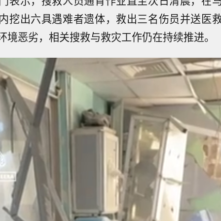
内挖出六具遇难者遗体，救出三名伤员并送医
环境恶劣，相关搜救与救灾工作仍在持续推进。