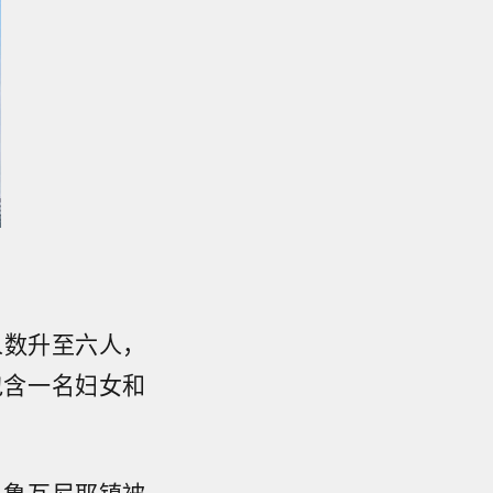
人数升至六人，
包含一名妇女和
马鲁瓦尼耶镇被