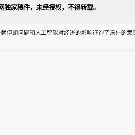
什担任美联储主席以来，特朗普已多次与其通话。
网独家稿件，未经授权，不得转载。
什出任美联储主席后，特朗普与其多次通电话】据知情
凯文・沃什就任美联储主席以来，特朗普总统已和他多
普就伊朗问题和人工智能对经济的影响征询了沃什的意
与央行负责人之间保持这样的沟通渠道，有悖于近年惯
称，特朗普给沃什打电话呈现间歇性特点：连续数日多
什担任美联储主席以来，特朗普已多次与其通话。
又会沉寂较长一段时间。部分消息人士表示，特朗普就
询沃什的意见，包括伊朗战事以及人工智能飞速发展对
什出任美联储主席后，特朗普与其多次通电话】据知情
响。沃什履职尚不足三个月。目前尚不清楚特朗普与沃
凯文・沃什就任美联储主席以来，特朗普总统已和他多
货币政策。一名了解谈话内容的人士坚称，自沃什获得
与央行负责人之间保持这样的沟通渠道，有悖于近年惯
来，总统从未提及利率相关话题。
称，特朗普给沃什打电话呈现间歇性特点：连续数日多
又会沉寂较长一段时间。部分消息人士表示，特朗普就
询沃什的意见，包括伊朗战事以及人工智能飞速发展对
响。沃什履职尚不足三个月。目前尚不清楚特朗普与沃
货币政策。一名了解谈话内容的人士坚称，自沃什获得
来，总统从未提及利率相关话题。