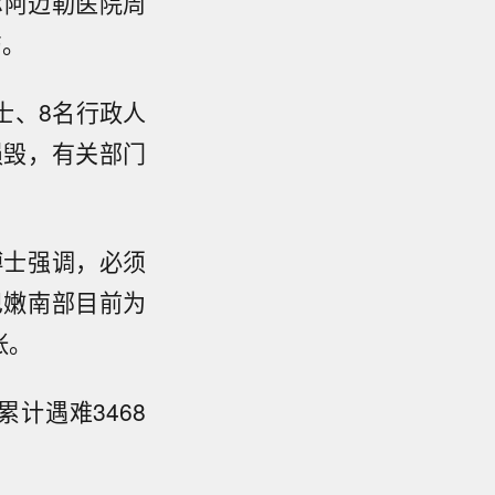
尔阿迈勒医院周
伤。
士、8名行政人
损毁，有关部门
博士强调，必须
巴嫩南部目前为
张。
计遇难3468