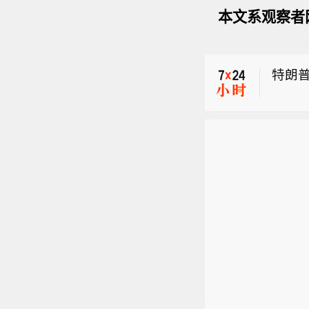
自沃
本文系观察者
【沃
露，
特朗
总统
人士
自沃
之后
务征
【沃
的影
露，
论过
总统
命以
人士
之后
务征
的影
论过
命以