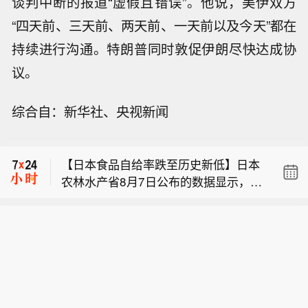
谈判中断的报道“虚假且错误”。他说，美伊双方
“四天前、三天前、两天前、一天前以及今天”都在
持续进行沟通。特朗普同时敦促伊朗尽快达成协
议。
利比亚扎维耶炼油厂表示，周六一架无
综合自：新华社、央视新闻
人机袭击了一个未处理的石脑油罐，导
美国国家公路交通安全管理局（NHTS
致发生泄漏，目前情况已得到控制。
A）通报：克莱斯勒（即FCA美国有限责
【日本食品自给率跌至历史新低】日本
任公司）正在召回部分美国市场车型，
农林水产省8月7日公布的数据显示，20
本次召回范围内车辆存在安全带无法回
利比亚扎维耶炼油厂表示，周六一架无
25财年，即2025年4月至2026年3月，
缩的问题，无法按设计要求正确约束乘
人机袭击了一个未处理的石脑油罐，导
按热量计算的日本食品自给率下降1个
员，会提升乘员受伤风险。
美国国家公路交通安全管理局（NHTS
致发生泄漏，目前情况已得到控制。
百分点至37%，为历史最低水平。日本
A）通报：克莱斯勒（即FCA美国有限责
食品自给率是指国内生产的食品占国内
任公司）正在召回部分美国市场车型，
食品总供给的比例。日本农林水产省表
本次召回范围内车辆存在安全带无法回
示，大米消费减少是食品自给率下降的
缩的问题，无法按设计要求正确约束乘
重要原因。日本大米消费长期以来主要