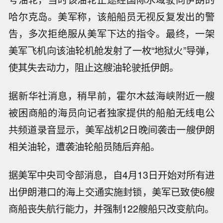
哈尔克岛。美军称，该船船员无视反复发出的警
告，多次拒绝服从美军下达的指令。最终，一架
美军飞机向该油轮机舱发射了一枚“地狱火”导弹，
使其失去动力，阻止这艘油轮驶抵伊朗。
据新华社消息，稍早前，霍尔木兹海峡附近一艘
被困商船的海员向记者独家提供的船舶无线电公
共频道录音显示，美军战机2日晚间袭击一艘伊朗
相关油轮，遭袭油轮船员随后弃船。
据美军中央司令部消息，自4月13日开始对所有进
出伊朗港口的海上交通实施封锁，美军已致使6艘
商船丧失航行能力，并强制122艘船只改变航向。