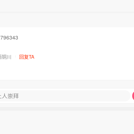
796343
西铜川
回复TA
让人崇拜