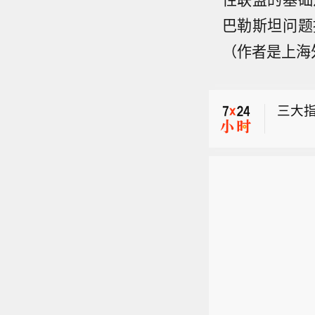
巴勒斯坦问题
【丰田
（作者是上海
当地时
【港股
款凯美
涨5.6
现黑
三大
4%。
【丰田
当地时
【港股
款凯美
涨5.6
现黑
4%。