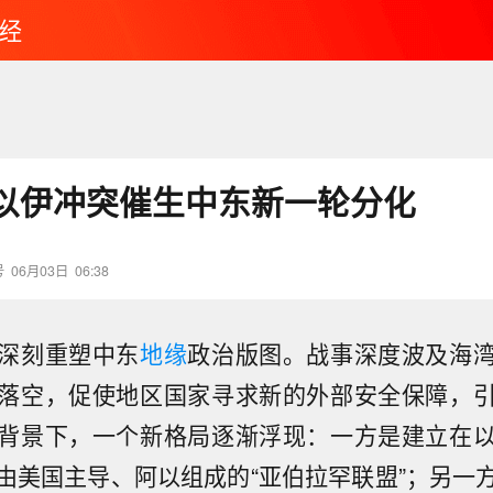
经
以伊冲突催生中东新一轮分化
号
06月03日
06:38
深刻重塑中东
地缘
政治版图。战事深度波及海
落空，促使地区国家寻求新的外部安全保障，
背景下，一个新格局逐渐浮现：一方是建立在
由美国主导、阿以组成的“亚伯拉罕联盟”；另一