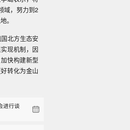
领域，努力到2
践地。
祖国北方生态安
值实现机制，因
；加快构建新型
更好转化为金山
通过中间
伦比亚省
延的山火
会进行谈
，目前状
工作是保
通过中间
（CCTV