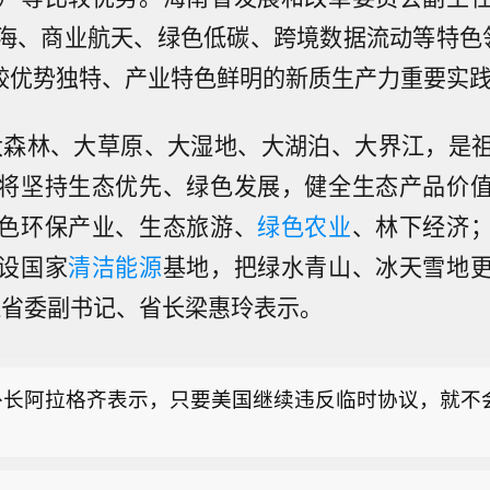
海、商业航天、绿色低碳、跨境数据流动等特色
比较优势独特、产业特色鲜明的新质生产力重要实
大森林、大草原、大湿地、大湖泊、大界江，是
将坚持生态优先、绿色发展，健全生态产品价
色环保产业、生态旅游、
绿色农业
、林下经济
设国家
清洁能源
基地，把绿水青山、冰天雪地
消息：伊朗外长阿拉格齐表示，伊美之间没有谈判，仅
江省委副书记、省长梁惠玲表示。
传信息。
拿大不列颠哥伦比亚省进入紧急状态】加拿大不列颠哥
8月8日宣布全省进入紧急状态，以应对该省多地快速蔓
外长阿拉格齐表示，只要美国继续违反临时协议，就不
。不列颠哥伦比亚省省长戴维·伊比在新闻发布会上表示
常危险，火势蔓延迅速且随时发生变化。政府当前核心
消息：伊朗外长阿拉格齐表示，伊美之间没有谈判，仅
命安全和开展救援，救援人员正通过空中疏散受困民众。
传信息。
时讯）