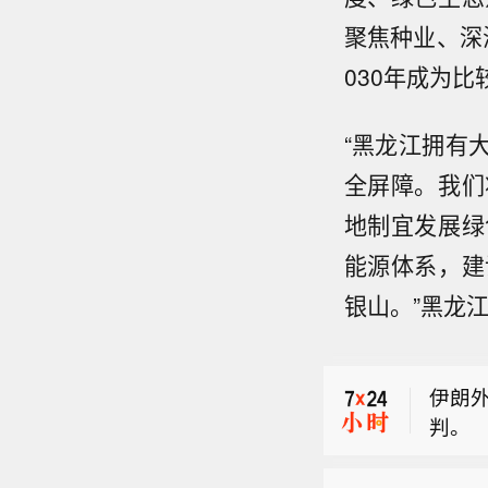
聚焦种业、深
030年成为
“黑龙江拥有
全屏障。我们
地制宜发展绿
能源体系，建
市场
银山。”黑龙
人互
【加
政府
伊朗
灾情
判。
况非
市场
障生
人互
国际