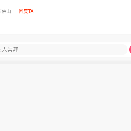
东佛山
回复TA
让人崇拜