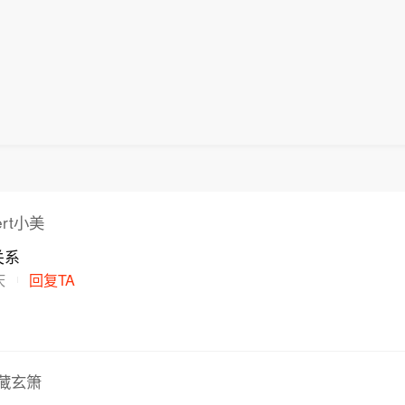
ert小美
关系
庆
回复TA
藏玄箫