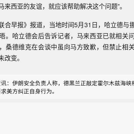
马来西亚的友谊，就应该帮助解决这个问题”。
联合早报》报道，当地时间5月31日，哈立德与
晤。哈立德会后告诉记者，马来西亚已就相关
，桑德维克在会谈中虽向马方致歉，但禁止相
其外交部长：土耳其、巴基斯坦、沙特阿拉伯的防务协
未改变。
同于北约第五条条款。 注：北约第五条是北约集体防御
其外交部长：（土耳其、巴基斯坦、沙特阿拉伯的防务
一个北约成员国的武装攻击即视为对所有北约成员国的
设立一个类似北约的部长级委员会，同时还设有总秘书
所有缔约国应采取包括武力在内的行动协助被攻击国。
资讯：伊朗安全负责人称，德黑兰正敲定霍尔木兹海峡
要求美方纠正自身行为。
其外交部长：土耳其、巴基斯坦、沙特阿拉伯的防务协
同于北约第五条条款。 注：北约第五条是北约集体防御
其外交部长：（土耳其、巴基斯坦、沙特阿拉伯的防务
一个北约成员国的武装攻击即视为对所有北约成员国的
设立一个类似北约的部长级委员会，同时还设有总秘书
所有缔约国应采取包括武力在内的行动协助被攻击国。