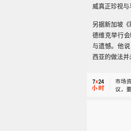
威真正珍视与
另据新加坡《
德维克举行会
与遗憾。他说
土耳
西亚的做法并
上等
土耳
定对
约将
击，
市场
议，
土耳
上等
土耳
定对
约将
击，