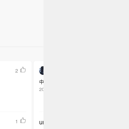
2
可乐呆萌代
中国的东西不香吗
2026-06-03
浙江湖州
回复TA
undefined
1