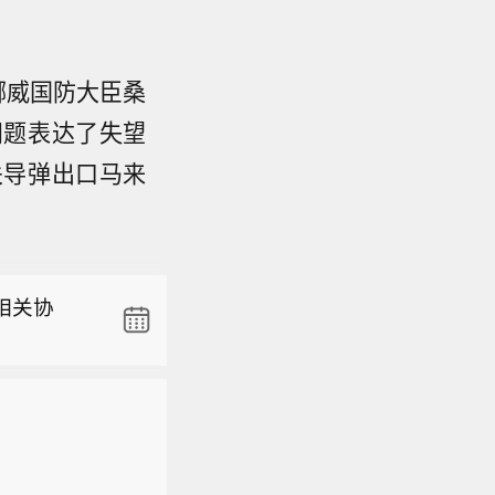
挪威国防大臣桑
问题表达了失望
关导弹出口马来
定在性质
条款，规
协定）公
武装攻
处。
相关协
定在性质
条款，规
协定）公
武装攻
处。