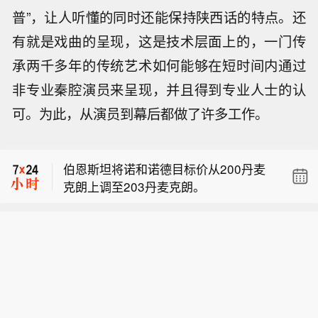
普”，让人听懂的同时还能保持陕西话的特点。还
有就是戏曲的呈现，这是技术层面上的，一门传
承两千多年的传统艺术如何能够在短时间内通过
伯恩斯坦将诺和诺德目标价从200丹麦
克朗上调至203丹麦克朗。
非专业秦腔演员来呈现，并且得到专业人士的认
【*ST启环：持股5%以上股东部分股份
可。为此，从演员到幕后都做了许多工作。
将被第四次拍卖】*ST启环公告称，股
【水利部针对冀鲁豫鄂4省启动洪水防
东桑德集团及其一致行动人桑德投资合
御Ⅳ级应急响应】据预报，受第13号台
计持有公司股份102,338,553股，占总
伯恩斯坦将诺和诺德目标价从200丹麦
风“白海豚”和冷空气共同影响，8月10日
股本7.18%。本次拟第四次拍卖其合计
克朗上调至203丹麦克朗。
至16日，湖北、河南、河北、山东将先
持有的50,713,780股股份，占其持股总
【*ST启环：持股5%以上股东部分股份
后出现大到暴雨，其中湖北西北部、河
数的49.55%，占公司总股本3.56%。拍
将被第四次拍卖】*ST启环公告称，股
南东南部和北部、河北中部南部等地部
卖事项尚处公示阶段，结果存在不确定
东桑德集团及其一致行动人桑德投资合
分地区将有大暴雨，局部将有特大暴
性，所导致的被动减持不会对公司治理
计持有公司股份102,338,553股，占总
雨。受降雨影响，长江中游干流及支流
及经营产生重大影响，也不会导致公司
股本7.18%。本次拟第四次拍卖其合计
汉江，淮河上中游干支流及沂沭泗水
控制权变更。
持有的50,713,780股股份，占其持股总
系，黄河中下游干流及支流伊洛河、沁
数的49.55%，占公司总股本3.56%。拍
河，海河流域漳卫河、徒骇马颊河、子