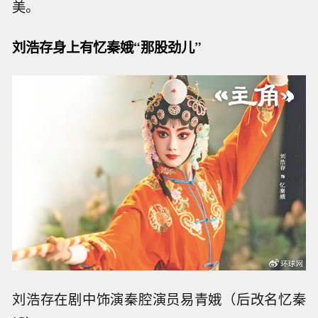
美。
刘浩存身上有忆秦娥“那股劲儿”
刘浩存在剧中饰演秦腔演员易青娥（后改名忆秦