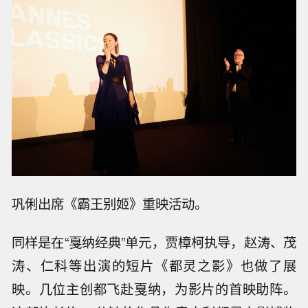
巩俐出席《霸王别姬》重映活动。
同样是在“戛纳经典”单元，贾樟柯执导，赵涛、茂
涛、仁科等出演的短片《都灵之影》也做了展
映。几位主创都飞赴戛纳，为影片的首映助阵。