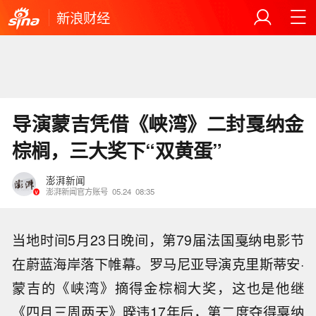
新浪财经
导演蒙吉凭借《峡湾》二封戛纳金
棕榈，三大奖下“双黄蛋”
澎湃新闻
澎湃新闻官方账号
05.24
08:35
当地时间5月23日晚间，第79届法国戛纳电影节
在蔚蓝海岸落下帷幕。罗马尼亚导演克里斯蒂安·
蒙吉的《峡湾》摘得金棕榈大奖，这也是他继
《四月三周两天》暌违17年后，第二度夺得戛纳