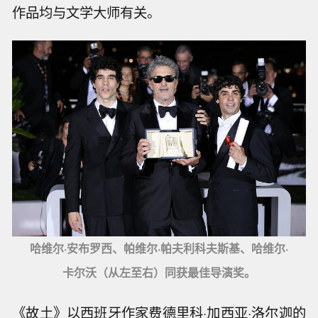
作品均与文学大师有关。
哈维尔·安布罗西、帕维尔·帕夫利科夫斯基、哈维尔·
卡尔沃（从左至右）同获最佳导演奖。
《故土》以西班牙作家费德里科·加西亚·洛尔迦的