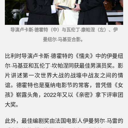
导演卢卡斯·德霍特（中）与瓦伦丁·康帕涅（左）、伊
曼纽尔·马基亚合影。
比利时导演卢卡斯·德霍特的《懦夫》中的伊曼纽
尔·马基亚和瓦伦丁·坎帕涅同获最佳男演员奖。影
片讲述第一次世界大战的战壕中战友之间的情
谊。德霍特也是戛纳电影节的常客，曾凭借《女
孩》崭露头角，2022年又以《亲密》拿下评审团
大奖。
此外，最佳编剧奖由法国电影人伊曼努尔·马雷的