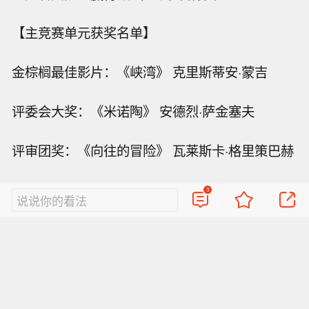
【主竞赛单元获奖名单】
金棕榈最佳影片：《峡湾》 克里斯蒂安·蒙吉
评委会大奖：《米诺陶》 安德烈·萨金塞夫
评审团奖：《向往的冒险》 瓦莱斯卡·格里策巴赫
最佳导演：哈维尔·安布罗希 哈维尔·卡尔沃 《黑
3
说说你的看法
球》
帕维乌·帕夫利科夫斯基 《故土》
最佳编剧：伊曼努尔·马雷 《我们的救赎》