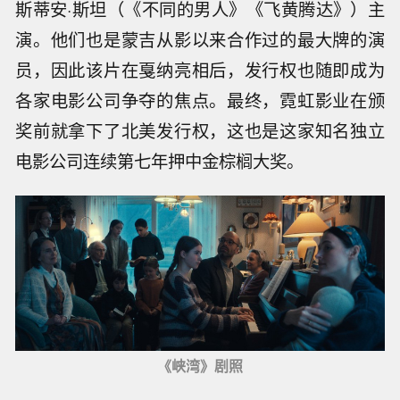
斯蒂安·斯坦（《不同的男人》《飞黄腾达》）主
演。他们也是蒙吉从影以来合作过的最大牌的演
员，因此该片在戛纳亮相后，发行权也随即成为
各家电影公司争夺的焦点。最终，霓虹影业在颁
奖前就拿下了北美发行权，这也是这家知名独立
电影公司连续第七年押中金棕榈大奖。
《峡湾》剧照