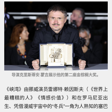
导演克里斯蒂安·蒙吉展示他的第二座金棕榈大奖。
《峡湾》由挪威演员雷娜特·赖因斯夫（《世界上
最糟糕的人》《情感价值》）和在罗马尼亚出
生、凭借漫威宇宙中的“冬兵”一角为人熟知的塞巴