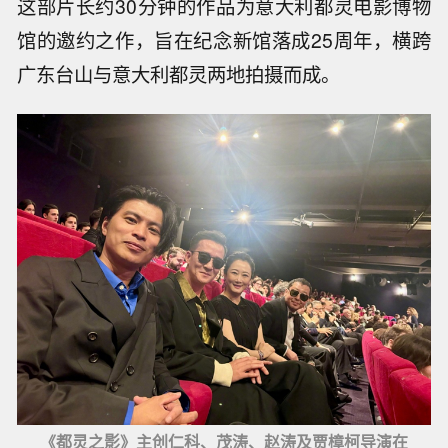
这部片长约30分钟的作品为意大利都灵电影博物
馆的邀约之作，旨在纪念新馆落成25周年，横跨
广东台山与意大利都灵两地拍摄而成。
《都灵之影》主创仁科、茂涛、赵涛及贾樟柯导演在