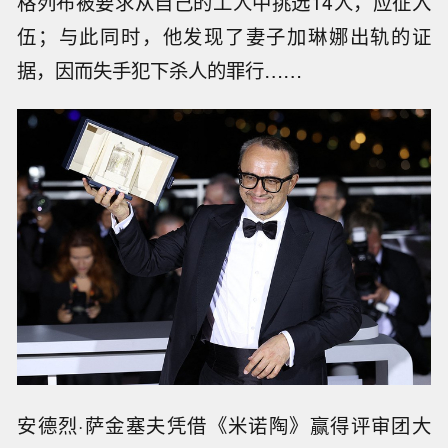
格列布被要求从自己的工人中挑选14人，应征入
伍；与此同时，他发现了妻子加琳娜出轨的证
据，因而失手犯下杀人的罪行……
安德烈·萨金塞夫凭借《米诺陶》赢得评审团大