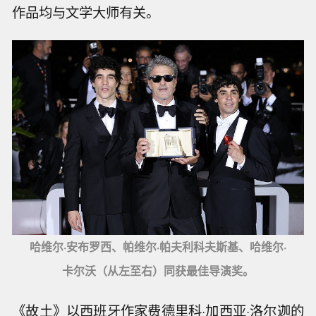
作品均与文学大师有关。
哈维尔·安布罗西、帕维尔·帕夫利科夫斯基、哈维尔·
卡尔沃（从左至右）同获最佳导演奖。
《故土》以西班牙作家费德里科·加西亚·洛尔迦的