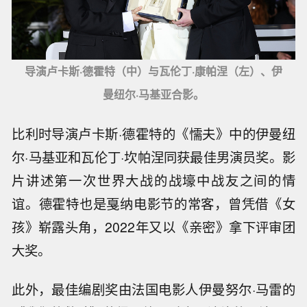
导演卢卡斯·德霍特（中）与瓦伦丁·康帕涅（左）、伊
曼纽尔·马基亚合影。
比利时导演卢卡斯·德霍特的《懦夫》中的伊曼纽
尔·马基亚和瓦伦丁·坎帕涅同获最佳男演员奖。影
片讲述第一次世界大战的战壕中战友之间的情
谊。德霍特也是戛纳电影节的常客，曾凭借《女
孩》崭露头角，2022年又以《亲密》拿下评审团
大奖。
此外，最佳编剧奖由法国电影人伊曼努尔·马雷的