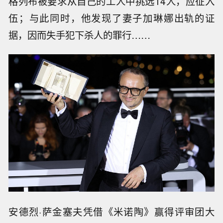
格列布被要求从自己的工人中挑选14人，应征入
伍；与此同时，他发现了妻子加琳娜出轨的证
据，因而失手犯下杀人的罪行……
安德烈·萨金塞夫凭借《米诺陶》赢得评审团大