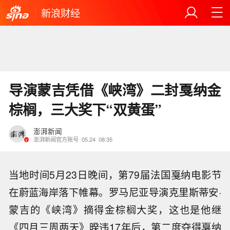
新浪财经
导演蒙吉凭借《峡湾》二封戛纳金
棕榈，三大奖下“双黄蛋”
澎湃新闻
澎湃新闻官方账号
05.24
08:35
当地时间5月23日晚间，第79届法国戛纳电影节
在蔚蓝海岸落下帷幕。罗马尼亚导演克里斯蒂安·
蒙吉的《峡湾》摘得金棕榈大奖，这也是他继
《四月三周两天》暌违17年后，第二度夺得戛纳