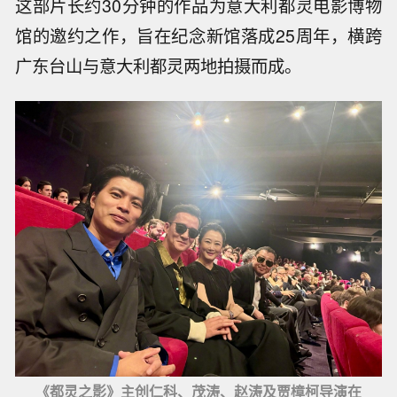
这部片长约30分钟的作品为意大利都灵电影博物
馆的邀约之作，旨在纪念新馆落成25周年，横跨
广东台山与意大利都灵两地拍摄而成。
《都灵之影》主创仁科、茂涛、赵涛及贾樟柯导演在