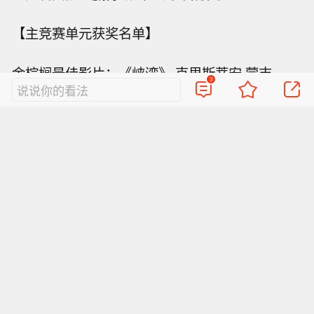
【主竞赛单元获奖名单】
金棕榈最佳影片：《峡湾》 克里斯蒂安·蒙吉
3
说说你的看法
评委会大奖：《米诺陶》 安德烈·萨金塞夫
评审团奖：《向往的冒险》 瓦莱斯卡·格里策巴赫
最佳导演：哈维尔·安布罗希 哈维尔·卡尔沃 《黑
球》
帕维乌·帕夫利科夫斯基 《故土》
最佳编剧：伊曼努尔·马雷 《我们的救赎》