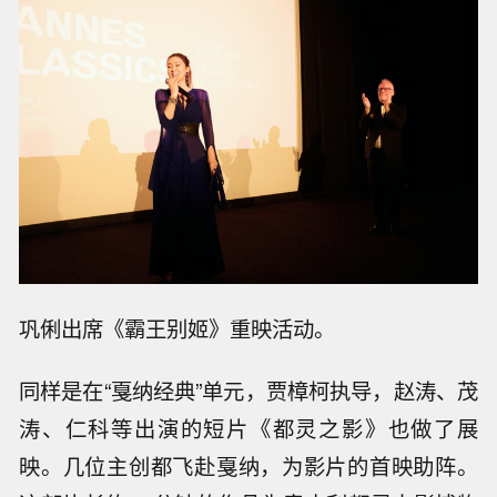
巩俐出席《霸王别姬》重映活动。
同样是在“戛纳经典”单元，贾樟柯执导，赵涛、茂
涛、仁科等出演的短片《都灵之影》也做了展
映。几位主创都飞赴戛纳，为影片的首映助阵。