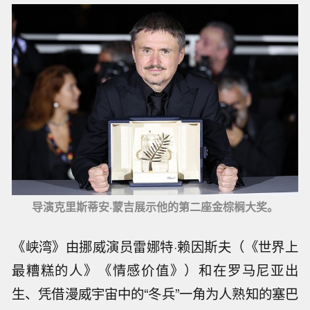
导演克里斯蒂安·蒙吉展示他的第二座金棕榈大奖。
《峡湾》由挪威演员雷娜特·赖因斯夫（《世界上
最糟糕的人》《情感价值》）和在罗马尼亚出
生、凭借漫威宇宙中的“冬兵”一角为人熟知的塞巴