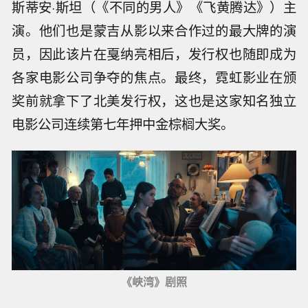
斯蒂安·斯坦（《不同的男人》《飞黄腾达》）主
演。他们也是蒙吉从影以来合作过的最大牌的演
员，因此该片在戛纳亮相后，发行权也随即成为
各家电影公司争夺的焦点。最终，霓虹影业在颁
奖前就拿下了北美发行权，这也是这家知名独立
电影公司连续第七年押中金棕榈大奖。
《峡湾》剧照