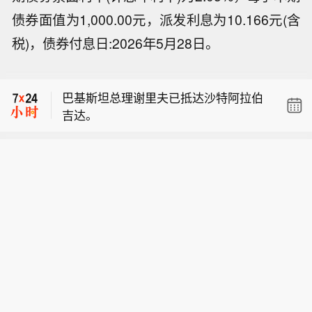
债券面值为1,000.00元，派发利息为10.166元(含
【美国总统在真相社交发文：对伊朗行
税)，债券付息日:2026年5月28日。
动进展顺利】美国总统特朗普在真相社
【联黎部队：以军单日向黎发射113枚
交发文：假新闻一如既往，正在散播毫
炮弹】联合国驻黎巴嫩临时部队（联黎
无根据的虚假谣言。我对皮特・赫格塞
巴基斯坦总理谢里夫已抵达沙特阿拉伯
部队）6日发表声明称，维和人员5日记
思的工作表现极为满意。一切进展都堪
吉达。
录到以色列国防军共向黎巴嫩发射113
称出色，包括我们对委内瑞拉采取的行
【美国总统在真相社交发文：对伊朗行
枚炮弹，创下自今年6月21日以来单日
动，该行动不到一天便达成目标，让全
动进展顺利】美国总统特朗普在真相社
发射炮弹数量最高纪录。（央视新闻）
球头号重犯之一尼古拉斯・马杜罗接受
【联黎部队：以军单日向黎发射113枚
交发文：假新闻一如既往，正在散播毫
法律的审判！同样，针对伊朗的行动进
炮弹】联合国驻黎巴嫩临时部队（联黎
无根据的虚假谣言。我对皮特・赫格塞
展也十分顺利，我们重创该国，目的就
部队）6日发表声明称，维和人员5日记
思的工作表现极为满意。一切进展都堪
是绝不让其拥有核武器！皮特在军方内
录到以色列国防军共向黎巴嫩发射113
称出色，包括我们对委内瑞拉采取的行
部备受敬重，他推动了巨大变革，废除
枚炮弹，创下自今年6月21日以来单日
动，该行动不到一天便达成目标，让全
多元、公平与包容（DEI）相关政策，
发射炮弹数量最高纪录。（央视新闻）
球头号重犯之一尼古拉斯・马杜罗接受
并将征兵规模提升至历史高位。这则谣
法律的审判！同样，针对伊朗的行动进
言由《华盛顿假邮报》炮制而出，该媒
展也十分顺利，我们重创该国，目的就
体是业内最劣的媒体机构之一，即便我
是绝不让其拥有核武器！皮特在军方内
们已经告知对方其报道完全失实。事实