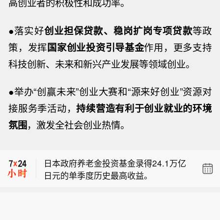
高创业者的积极性和成功率。
●落实好
创业担保贷款、稳岗扩岗专项贷款
等政
策，发挥
国家创业投资引导基金
作用，更多支持
科技创新、未来和新兴产业发展等领域创业。
●举办“创赢未来”创业大赛和“源来好创业”资源对
接服务季活动，
持续营造有利于创业就业的环境
三井不动产第一财季集团经常性利润为
氛围
，激发全社会创业热情。
894.9亿日元，同比下降37.9%；2026/
【日韩股市集体收跌】日经225指数收
27财年利润预测为3150亿日元，同比增
跌0.12%，报65606.71点。韩国综指收
长0.5%。
日本政府养老金投资基金录得24.1万亿
跌0.60%，报6258.71点。
日元的单季度历史最高收益。
三井不动产第一财季集团经常性利润为
894.9亿日元，同比下降37.9%；2026/
【日韩股市集体收跌】日经225指数收
27财年利润预测为3150亿日元，同比增