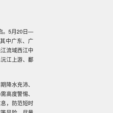
。5月20日—
，其中广东、广
珠江流域西江中
系沅江上游、鄱
前期降水充沛、
仍需高度警惕、
信息，防范短时
害等风险，尽量