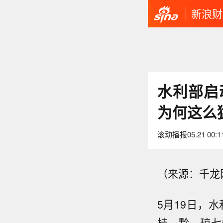
新浪财
水利部启
为何这么
滚动播报
05.21 00:1
（来源：千龙
5月19日，
桂、黔、琼七