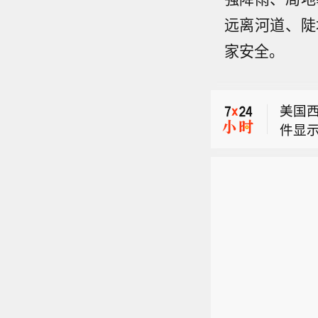
远离河道、陡
UBE
家安全。
市场
美国
件显示
UBE
0%，
市场