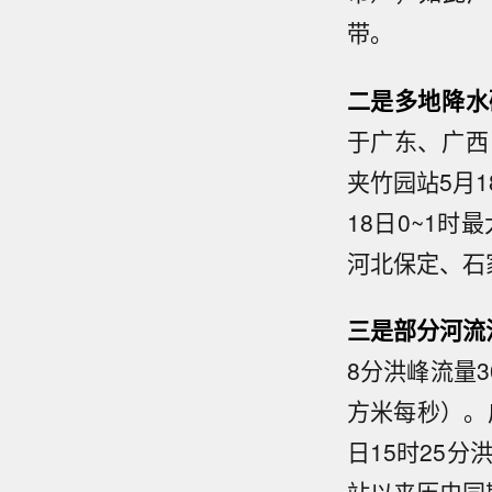
带。
二是多地降水
于广东、广西
夹竹园站5月1
18日0~1
河北保定、石
三是
部分河流
8分洪峰流量3
方米每秒）。
日15时25分