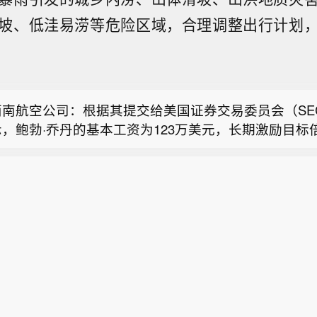
坡、低洼易涝等危险区域，合理调整出行计划
R：定期贷款信贷协议将过渡信贷承诺缩减40亿欧元。
消息：以色列地面部队入侵叙利亚南部某村庄。
西南航空公司：根据其提交给美国证券交易委员会（SE
，鲍勃·乔丹的基本工资为123万美元，长期激励目标倍
R：定期贷款信贷协议将过渡信贷承诺缩减40亿欧元。
短期激励目标倍数为200%。
消息：以色列地面部队入侵叙利亚南部某村庄。