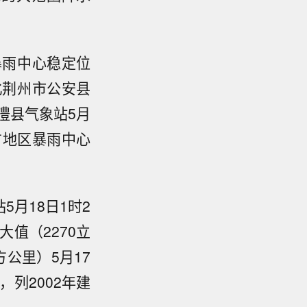
暴雨中心稳定位
北荆州市公安县
德澧县气象站5月
方地区暴雨中心
。
5月18日1时2
大值（2270立
公里）5月17
，列2002年建