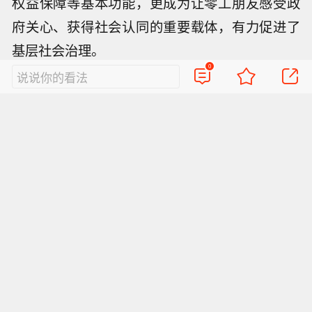
权益保障等基本功能，更成为让零工朋友感受政
府关心、获得社会认同的重要载体，有力促进了
基层社会治理。
【特朗普说很多人称他是最伟大总统之
0
说说你的看法
一】当地时间8月6日，有记者在采访美
【美媒：马斯克拒绝让乌克兰用“星链”
国总统特朗普时提出，如果民主党人在
打击俄境内目标】美国媒体7日披露，
中期选举后控制国会众议院，可能会再
【鄱阳湖水位持续下降 跌破14米】受近
美国太空探索技术公司(SpaceX)创始人
次试图弹劾他，特朗普表示，“很多人说
期持续高温天气影响，我国最大淡水湖
马斯克明确拒绝允许乌克兰军方利用Sp
我是有史以来最伟大的总统之一”。记者
【特朗普说很多人称他是最伟大总统之
鄱阳湖水位快速下降。截至8月8日8
aceX旗下卫星互联网系统“星链”打击俄
表示“民主党人可没这么说”，特朗普则
一】当地时间8月6日，有记者在采访美
时，鄱阳湖标志性水文站星子站水位下
罗斯境内目标。美国《大西洋》杂志以
回应说，民主党人不这么说，但能看到
【美媒：马斯克拒绝让乌克兰用“星链”
国总统特朗普时提出，如果民主党人在
降至13.97米，较昨日下降0.13米，鄱
乌前国防部长费多罗夫两名“身边人”为
自己的政绩。特朗普表示，现在美国获
打击俄境内目标】美国媒体7日披露，
中期选举后控制国会众议院，可能会再
阳湖湖口站水位下降至13.84米，湖区
消息源报道，费多罗夫此前一直在推动
得的投资比历史上任何时期都多，比任
美国太空探索技术公司(SpaceX)创始人
次试图弹劾他，特朗普表示，“很多人说
两岸退水痕迹明显。（央视新闻）
利用“星链”打击俄罗斯境内目标，曾尝
何国家都多，投资额无人能及。他强
马斯克明确拒绝允许乌克兰军方利用Sp
我是有史以来最伟大的总统之一”。记者
试通过私下渠道与马斯克接触，但遭到
调，美国现在真的正处于黄金时代。
aceX旗下卫星互联网系统“星链”打击俄
表示“民主党人可没这么说”，特朗普则
后者拒绝。“截至目前，（马斯克）没有
（CCTV国际时讯）
罗斯境内目标。美国《大西洋》杂志以
回应说，民主党人不这么说，但能看到
作出同意的决定。”报道称，马斯克之所
乌前国防部长费多罗夫两名“身边人”为
自己的政绩。特朗普表示，现在美国获