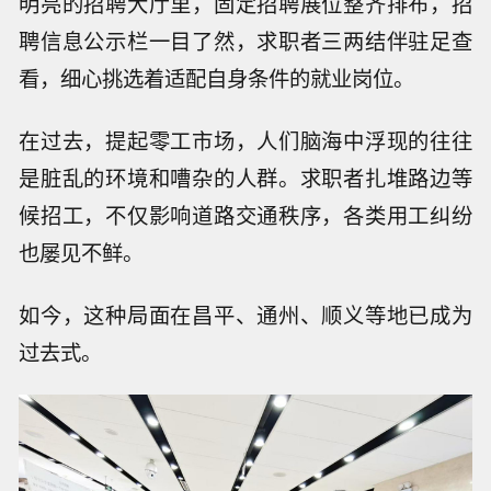
明亮的招聘大厅里，固定招聘展位整齐排布，招
聘信息公示栏一目了然，求职者三两结伴驻足查
看，细心挑选着适配自身条件的就业岗位。
在过去，提起零工市场，人们脑海中浮现的往往
是脏乱的环境和嘈杂的人群。求职者扎堆路边等
候招工，不仅影响道路交通秩序，各类用工纠纷
也屡见不鲜。
如今，这种局面在昌平、通州、顺义等地已成为
过去式。