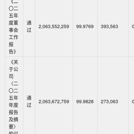
《二
〇二
五年
度董
通
2,063,552,259
99.9769
393,563
事会
过
工作
报
告》
《关
于公
司
〈二
〇二
五年
通
2,063,672,759
99.9828
273,063
年度
过
报告
及摘
要〉
的议