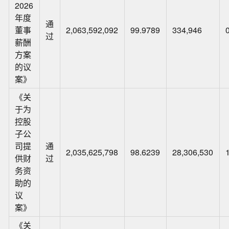
2026
年度
通
董事
2,063,592,092
99.9789
334,946
过
薪酬
方案
的议
案》
《关
于为
控股
子公
司提
通
2,035,625,798
98.6239
28,306,530
供财
过
务资
助的
议
案》
《关