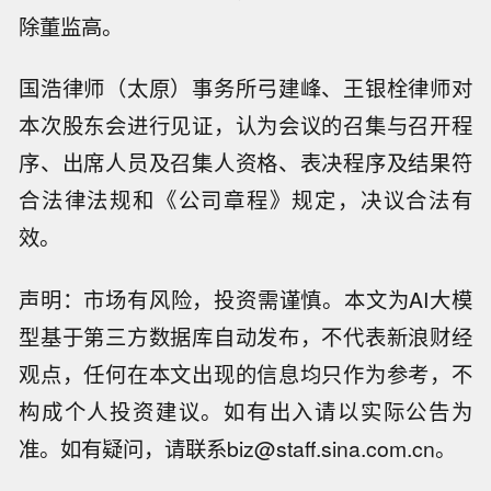
除董监高。
国浩律师（太原）事务所弓建峰、王银栓律师对
本次股东会进行见证，认为会议的召集与召开程
序、出席人员及召集人资格、表决程序及结果符
合法律法规和《公司章程》规定，决议合法有
效。
声明：市场有风险，投资需谨慎。本文为AI大模
型基于第三方数据库自动发布，不代表新浪财经
观点，任何在本文出现的信息均只作为参考，不
市场消息：伊朗外长阿拉格齐表示，伊
美之间没有谈判，仅通过中间人互传信
构成个人投资建议。如有出入请以实际公告为
【加拿大不列颠哥伦比亚省进入紧急状
息。
准。如有疑问，请联系biz@staff.sina.com.cn。
态】加拿大不列颠哥伦比亚省政府8月8
伊朗外长阿拉格齐表示，只要美国继续
日宣布全省进入紧急状态，以应对该省