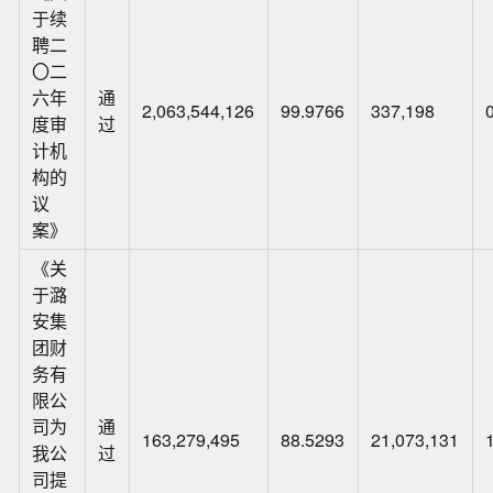
于续
聘二
〇二
六年
通
2,063,544,126
99.9766
337,198
度审
过
计机
构的
议
案》
《关
于潞
安集
团财
务有
限公
司为
通
163,279,495
88.5293
21,073,131
我公
过
司提