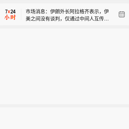
违反临时协议，就不会进行谈判。
多地快速蔓延的山火灾情。不列颠哥伦
市场消息：伊朗外长阿拉格齐表示，伊
比亚省省长戴维·伊比在新闻发布会上表
美之间没有谈判，仅通过中间人互传信
示，目前状况非常危险，火势蔓延迅速
【加拿大不列颠哥伦比亚省进入紧急状
息。
且随时发生变化。政府当前核心工作是
态】加拿大不列颠哥伦比亚省政府8月8
保障生命安全和开展救援，救援人员正
日宣布全省进入紧急状态，以应对该省
通过空中疏散受困民众。（CCTV国际
多地快速蔓延的山火灾情。不列颠哥伦
时讯）
比亚省省长戴维·伊比在新闻发布会上表
示，目前状况非常危险，火势蔓延迅速
且随时发生变化。政府当前核心工作是
保障生命安全和开展救援，救援人员正
通过空中疏散受困民众。（CCTV国际
时讯）