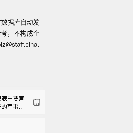
方数据库自动发
参考，不构成个
ff.sina.
委消息，8
所党委书
度跌超
具运用、
幅收窄跌
将深入贯
）发表重要声
推动金融
展开的军事行
经济、守
委消息，8
。
所党委书
度跌超
具运用、