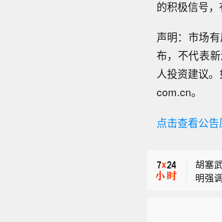
的积极信号，
声明：市场有
布，不代表新
人投资建议。如
com.cn。
【上
点击查看公告
月6
【美
记、
7%
套期
胡塞武
幅。
彻落
明强调
基础
【上
动，
牢金融
月6
【美
记、