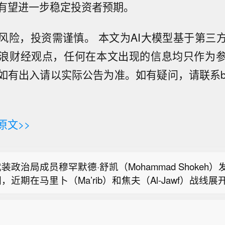
有望进一步稳定投资者预期。
风险，投资需谨慎。 本文为AI大模型基于第三
浪财经观点，任何在本文出现的信息均只作为
有出入请以实际公告为准。如有疑问，请联系biz@sta
海市国资委与上海清算所开展座谈交流】据上海市国资
原文>>
日，上海市国资委党委书记、主任周小全接待上海清算
光科技转涨 此前一度跌超7%】美光科技转涨，此前一
董事长马贱阳一行，双方围绕自贸离岸债等新型金融工
。希捷科技收复8%的跌幅后涨近2%。其他存储股也大
保值等风险管理领域的合作开展深入交流。双方表示，
装政治局成员穆罕默德·舒凯（Mohammad Shokeh
实十二届市委九次全会精神，以协同机制为纽带，持续
，近期在马里卜（Ma’rib）和焦夫（Al-Jawf）战线
设施资源与市属国资产业布局深度联动，立足服务实体
海市国资委与上海清算所开展座谈交流】据上海市国资
是针对沙特进攻图谋所采取的战术性、先发制人式回应
安全底线，共同服务上海“五个中心”建设。
日，上海市国资委党委书记、主任周小全接待上海清算
光科技转涨 此前一度跌超7%】美光科技转涨，此前一
董事长马贱阳一行，双方围绕自贸离岸债等新型金融工