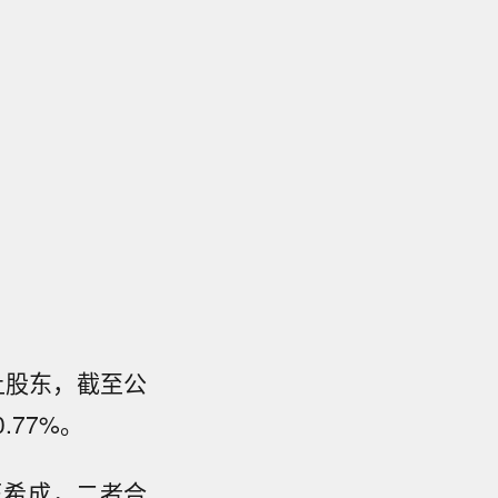
上股东，截至公
.77%。
王希成，二者合