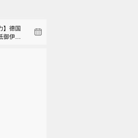
。
力】德国
抵御伊朗
亿日元。
6月工业产
，但符合经
。
。6月汽车
出口连续第
力】德国
亿欧元（约
抵御伊朗
明中表示：
6月工业产
当强的韧
，但符合经
。6月汽车
出口连续第
亿欧元（约
明中表示：