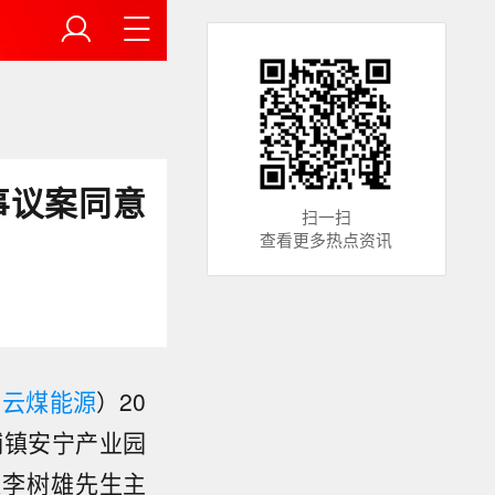
事议案同意
扫一扫
查看更多热点资讯
：
云煤能源
）20
铺镇安宁产业园
长李树雄先生主