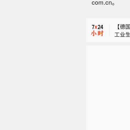
com.cn。
日本政
【德
工业
截至6
战争
出较前
日本政
济学
产出
【德
五个
工业
178
战争
“尽
出较前
性。”
济学
产出
五个
178