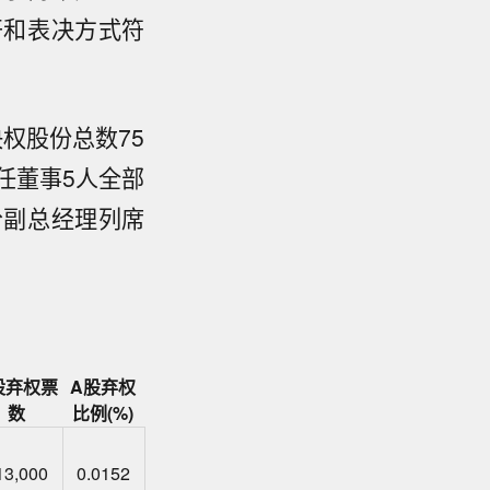
开和表决方式符
权股份总数75
在任董事5人全部
分副总经理列席
股弃权票
A股弃权
数
比例(%)
13,000
0.0152