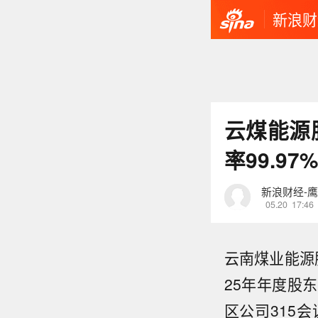
新浪财
云煤能源
率99.97%
新浪财经-
05.20
17:46
云南煤业能源
25年年度股
区公司315