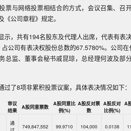
投票与网络投票相结合的方式，会议召集、召
及《公司章程》规定。
显示，共有194名股东及代理人出席，代表有表决
52股，占公司有表决权股份总数的67.5780%。公司
务总监、董事会秘书戚昆琼，总经理何波及部
通过了8项非累积投票议案，具体表决情况如下：
审议
A股同意比
A股反对票
A股反对
A
A股同意票数
结果
例(%)
数
比例(%)
通
749,847,552
99.9710
104,000
0.0138
1
过