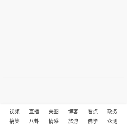
拉·穆罕默德在加纳中南部的阿散蒂地区
形势严峻。浙江省气象局已发布台风警
耳其现有国际联盟承诺相冲突，相反，
一起军用直升机坠毁事故中遇难。事故
报。根据《浙江省防汛防台抗旱应急预
它构成了一种补充性合作机制，有助于
后，这两个职务分别由财政部长、国土
案》和台风防御工作方案，经研判会
维护区域安全。土耳其发展区域伙伴关
资源部长代理。（新华社）
商，浙江省防指决定于8月8日10时将防
系并非北约成员身份的替代选项。土耳
台风应急响应提升至Ⅱ级。
其总统埃尔多安在社交媒体上表示，
《麦加共同防务协议》“不针对任何国
家，欢迎所有致力于本地区和平、繁荣
与稳定的兄弟国家参与”。根据《北大西
洋公约》第五条即集体防御条款，“对于
一个或数个缔约国的武装攻击应视为对
缔约国全体的攻击”。
视频
直播
美图
博客
看点
政务
搞笑
八卦
情感
旅游
佛学
众测