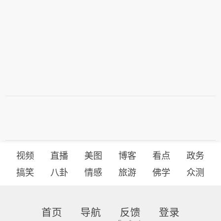
示，此前最高法院对其限制出生公民权
生公民权，预计仍将面临宪法层面的法
的政策作出“不公平”裁决，因此政府正
律挑战。美国最高法院今年6月30日曾
通过新的方式推进限制措施。他认为最
否决特朗普此前更广泛限制非公民子女
新行政令符合宪法，并称政府将结束利
出生公民权的行政令。（央视新闻）
用商业化“生育旅游”获取美国公民身份
的做法。 这是特朗普第二次试图收紧出
生公民权，预计仍将面临宪法层面的法
律挑战。美国最高法院今年6月30日曾
否决特朗普此前更广泛限制非公民子女
出生公民权的行政令。（央视新闻）
视频
直播
美图
博客
看点
政务
搞笑
八卦
情感
旅游
佛学
众测
首页
导航
反馈
登录