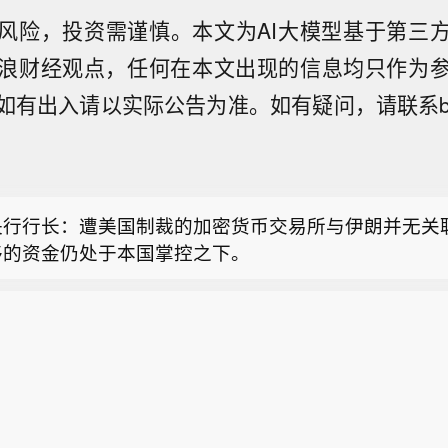
风险，投资需谨慎。本文为AI大模型基于第三
浪财经观点，任何在本文出现的信息均只作为
有出入请以实际公告为准。如有疑问，请联系biz@sta
基：冲突结束后，乌克兰将获得来自美国的 “力度极强
。
海遇袭商船停靠土耳其港口】当地时间3日，与土耳其
代日达”号从俄罗斯黑海港口新罗西斯克港起航后遭到无
央行行长：遭美国制裁的加密货币交易所与伊朗并无关
船员受伤。土耳其方面对商船在黑海海域遇袭已表示严
移的资金仍处于本国掌控之下。
说俄乌冲突影响外溢正威胁民用航运和地区稳定。8月8
基：冲突结束后，乌克兰将获得来自美国的 “力度极强
到无人机袭击、船体受损的商船“娜代日达”号停靠在土
。
海遇袭商船停靠土耳其港口】当地时间3日，与土耳其
代日达”号从俄罗斯黑海港口新罗西斯克港起航后遭到无
船员受伤。土耳其方面对商船在黑海海域遇袭已表示严
说俄乌冲突影响外溢正威胁民用航运和地区稳定。8月8
到无人机袭击、船体受损的商船“娜代日达”号停靠在土