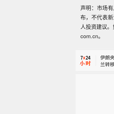
声明：市场有
布，不代表新
人投资建议。如
泽连斯
com.cn。
保障
【黑
“娜
伊朗
多名
兰转
警告
泽连斯
海遭
保障
港。
【黑
“娜
多名
警告
海遭