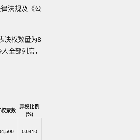
法律法规及《公
表决权数量为8
事9人全部列席，
弃权比例
弃权票数
(%)
34,500
0.0410