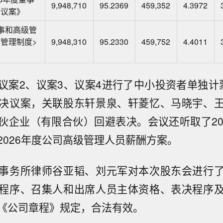
9,948,710
95.2369
459,352
4.3972
的议案》
事和高级管
管理制度>
9,948,310
95.2330
459,752
4.4011
议案2、议案3、议案4进行了中小投资者单独计
决议案，关联股东轩景泉、轩菱忆、马晓宇、
伙企业（有限合伙）回避表决。会议还听取了20
2026年度公司高级管理人员薪酬方案。
事务所律师谷亚韬、刘元军对本次股东会进行
程序、召集人和出席人员主体资格、表决程序
《公司章程》规定，合法有效。