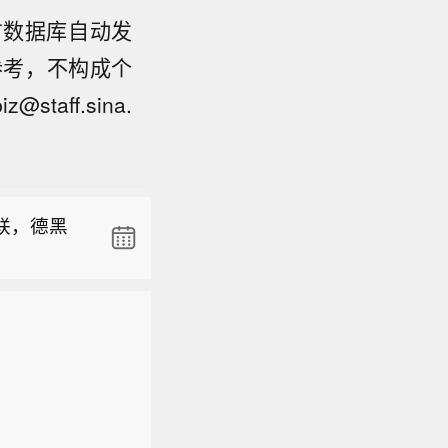
方数据库自动发
参考，不构成个
ff.sina.
” 的安全
相关的商船
人机袭击，
联，德黑
重关切，
日，在黑
” 的安全
耳其萨姆松
相关的商船
人机袭击，
重关切，
日，在黑
耳其萨姆松