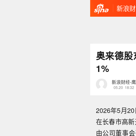
新浪财
奥来德股
1%
新浪财经-
05.20
18:32
2026年5月
在长春市高新
由公司董事会