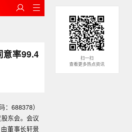
率99.4
扫一扫
查看更多热点资讯
：688378）
度股东会。会议
，由董事长轩景