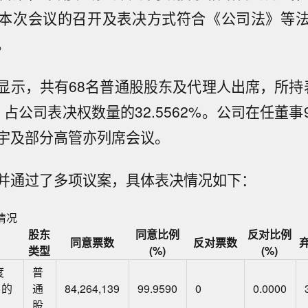
本次会议的召开及表决方式符合《公司法》等
。
显示，共有68名普通股股东及代理人出席，所持
39股，占公司表决权数量的32.5562%。公司在任董
宇及部分高管亦列席会议。
并通过了多项议案，具体表决情况如下：
情况
股东
同意比例
反对比例
同意票数
反对票数
类型
(%)
(%)
度
普
>的
通
84,264,139
99.9590
0
0.0000
股