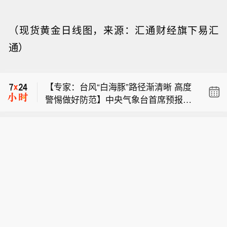
（
现货黄金
日线图，来源：汇通财经旗下易汇
也门政府：胡塞武装袭击政府军控制下
通）
的摩卡港。
【俄驻日大使称日本谋核将遭反制】据
俄新社今天（8月9日）报道，俄罗斯驻
【专家：台风“白海豚”路径渐清晰 高度
日本大使尼古拉·诺兹德廖夫表示，日本
警惕做好防范】中央气象台首席预报员
推翻“无核三原则”将引发地区其他国家
也门政府：胡塞武装袭击政府军控制下
董林介绍，随着“白海豚”逐渐靠近我
的反应，并招致这些国家的反制。诺兹
的摩卡港。
国，影响台风移动的主要天气系统及其
德廖夫说，日本推翻“无核三原则”将直
【俄驻日大使称日本谋核将遭反制】据
相互作用更加明确，台风登陆位置的锁
接违背其作为无核国家加入的《不扩散
俄新社今天（8月9日）报道，俄罗斯驻
定逐步收窄，登陆后的路径逐渐清晰。
核武器条约》所规定的国际义务，将导
日本大使尼古拉·诺兹德廖夫表示，日本
中央气象台首席预报员王海平表示，除
致亚太地区安全局势严重恶化，必然招
推翻“无核三原则”将引发地区其他国家
了登陆时的风力强度之外，台风登陆位
致地区其他国家的反制措施。日本首相
的反应，并招致这些国家的反制。诺兹
置、移动速度、降雨落区，以及登陆后
高市早苗上台以来，其政府在核武装问
德廖夫说，日本推翻“无核三原则”将直
与其他天气系统的相互作用，都会影响
题上不断试探，谋求修改“无核三原则”
接违背其作为无核国家加入的《不扩散
最终的风雨和灾害程度。从当前预报
甚至拥核。日本防卫大臣小泉进次郎近
核武器条约》所规定的国际义务，将导
看，这次台风的强降雨量级、影响范围
来多次称，日本应毫无禁忌地讨论与核