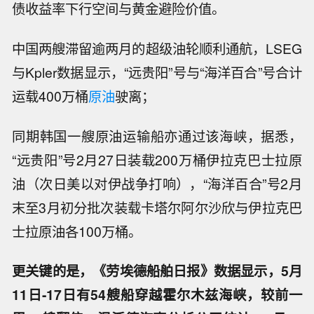
债收益率下行空间与黄金避险价值。
中国两艘滞留逾两月的超级油轮顺利通航，LSEG
与Kpler数据显示，“远贵阳”号与“海洋百合”号合计
运载400万桶
原油
驶离；
同期韩国一艘原油运输船亦通过该海峡，据悉，
“远贵阳”号2月27日装载200万桶伊拉克巴士拉原
油（次日美以对伊战争打响），“海洋百合”号2月
末至3月初分批次装载卡塔尔阿尔沙欣与伊拉克巴
士拉原油各100万桶。
更关键的是，《劳埃德船舶日报》数据显示，5月
11日-17日有54艘船穿越霍尔木兹海峡，较前一