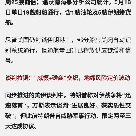
周25艘翻倍；温沃德海事分析公司统计，5月18
日单日19艘船舶通行，含1艘油轮及5艘伊朗籍货
船。
尽管美国仍封锁伊朗港口，部分船只关闭自动识
别系统通行，但通航量回升已释放供应链缓和信
号。
谈判拉锯：“威慑+磋商”交织，地缘风险定价波动
同步推进的美伊谈判中，特朗普称对伊战争将“迅
速落幕”，万斯表示谈判“进展良好、获实质性突
破”，但此前特朗普曾威胁军事行动、限定两至三
天达成协议。