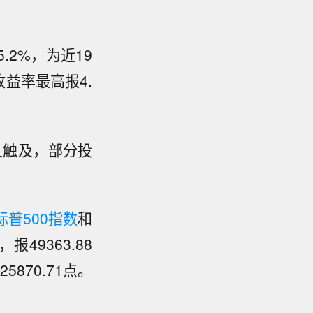
.2%，为近19
益率最高报4.
旦触及，部分投
。
标普500指数
和
，报49363.88
5870.71点。