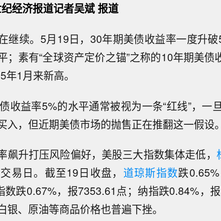
世纪经济报道记者吴斌 报道
继续。5月19日，30年期美债收益率一度升破5
平；素有“全球资产定价之锚”之称的10年期美债收
025年1月来新高。
国债收益率5%的水平通常被视为一条“红线”，一
买入，但近期美债市场的抛售正在推翻这一假设
率飙升打压风险偏好，美股三大指数集体走低，
交易日。截至19日收盘，
道琼斯指数
跌0.65%
数跌0.67%，报7353.61点；纳指跌0.84%，报2
白银、原油等商品价格也普遍下挫。