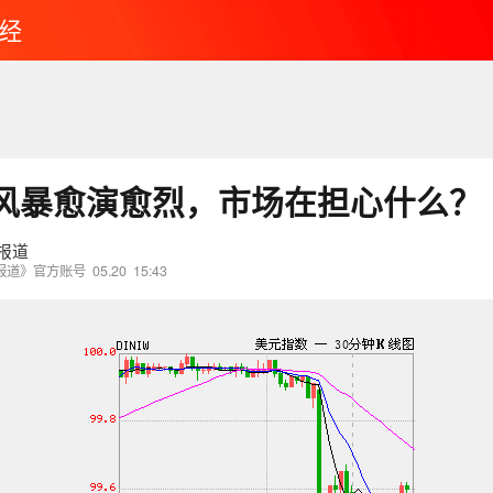
经
风暴愈演愈烈，市场在担心什么？
报道
报道》官方账号
05.20
15:43