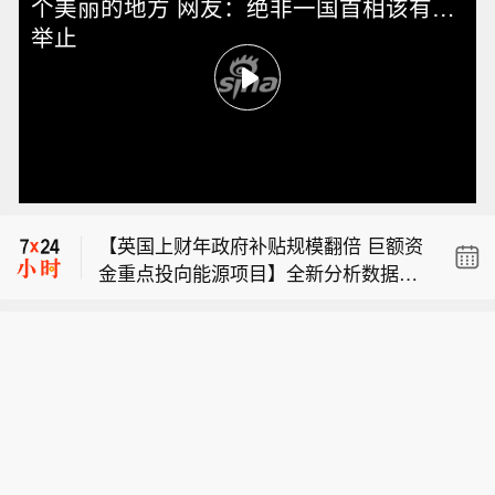
个美丽的地方 网友：绝非一国首相该有的
举止
【美将外国电力逆变器列入“覆盖清
单”，A股龙头回应相关影响】美国商务
【汇丰预期本次通胀多项核心分项会出
部发布公告，将部分外国电力逆变器产
现超预期降温】汇丰预期，本次通胀多
品列入“覆盖清单”，此举可能影响相关
【英国上财年政府补贴规模翻倍 巨额资
项核心分项会出现超预期降温，带动整
产品的进口和供应链。国内A股逆变器
金重点投向能源项目】全新分析数据显
体CPI与核心CPI双双低于市场一致预
龙头企业阳光电源回应称，目前公司出
【美将外国电力逆变器列入“覆盖清
示，受益于脱欧后获得政策自主空间，
期。荷兰国际集团（ING）首席国际经
口美国的逆变器产品主要为自研品牌，
单”，A股龙头回应相关影响】美国商务
英国政府加大对各类能源项目拨款力
济学家詹姆斯·奈特利表示，近期非农大
且美国市场占比不大，此次清单公布对
【汇丰预期本次通胀多项核心分项会出
部发布公告，将部分外国电力逆变器产
度，上一财年纳税人承担的政府补贴规
幅不及预期，给美联储加息蒙上巨大疑
公司的直接影响有限。阳光电源表示，
现超预期降温】汇丰预期，本次通胀多
品列入“覆盖清单”，此举可能影响相关
模翻了一倍有余。国际律所Pinsent Ma
云。美联储可能将利率维持不变，甚至
公司将继续关注相关政策动态，积极应
项核心分项会出现超预期降温，带动整
产品的进口和供应链。国内A股逆变器
sons的分析报告显示，截至 2026 年 3
延续至2027年，但最终高度取决于通胀
对市场变化。（证券时报网）
体CPI与核心CPI双双低于市场一致预
龙头企业阳光电源回应称，目前公司出
月的完整财年，英国政府各类补贴总额
走势，以及美伊能否达成协议重开霍尔
期。荷兰国际集团（ING）首席国际经
口美国的逆变器产品主要为自研品牌，
达 1140 亿英镑；而前一财年补贴总额
木兹海峡。
济学家詹姆斯·奈特利表示，近期非农大
且美国市场占比不大，此次清单公布对
仅为 473 亿英镑。新增补贴资金绝大部