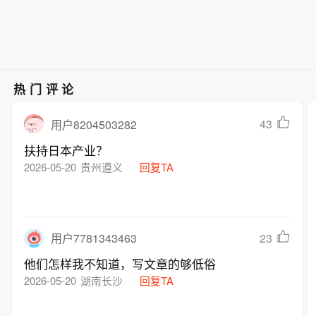
幅不及预期，给美联储加息蒙上巨大疑
公司的直接影响有限。阳光电源表示，
分流向能源项目，涵盖海上风电场开
云。美联储可能将利率维持不变，甚至
公司将继续关注相关政策动态，积极应
发，以及为塞兹韦尔 C 核电站拨付的超
延续至2027年，但最终高度取决于通胀
对市场变化。（证券时报网）
500 亿英镑专项补助。
走势，以及美伊能否达成协议重开霍尔
木兹海峡。
热门评论
43
用户8204503282
扶持日本产业？
2026-05-20
贵州遵义
回复TA
23
用户7781343463
他们怎样我不知道，写文章的够低俗
2026-05-20
湖南长沙
回复TA