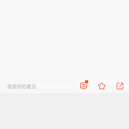
8
说说你的看法
视频
直播
美图
博客
看点
政务