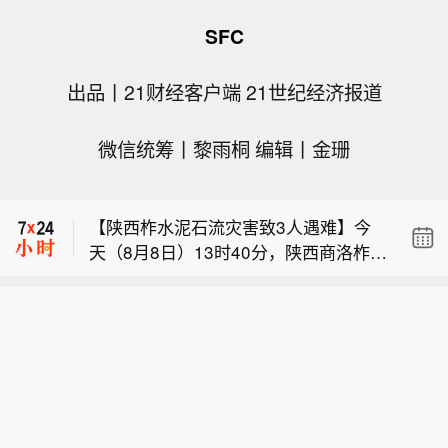
SFC
出品丨21财经客户端 21世纪经济报道
【我国首个预防急性高原病药物获批上
微信统筹丨黎雨桐 编辑丨金珊
市】据西藏日报，近日，经国家药品监
布伦特原油暗盘跌破82美元，日内跌超
督管理局严格审评审批，由西藏自治区
1.6%。
人民医院副院长、西藏高原医学研究所
【陕西柞水泥石流灾害致3人遇难】今
所长格桑罗布教授担任主要研究者的乙
天（8月8日）13时40分，陕西商洛柞水
酰唑胺缓释胶囊正式获批上市，成为国
【我国首个预防急性高原病药物获批上
县泥石流灾害造成的2名失联人员中，
内首个获批具有预防急性高原病适应症
市】据西藏日报，近日，经国家药品监
最后1名失联人员被找到，已确认不幸
的药品。该药品的获批上市，结束了我
布伦特原油暗盘跌破82美元，日内跌超
督管理局严格审评审批，由西藏自治区
遇难，此次泥石流灾害共造成3人不幸
国无专门预防急性高原病专用药的历
1.6%。
人民医院副院长、西藏高原医学研究所
遇难。目前当地卫生防疫人员已展开全
史，进一步丰富了高原医学防治手段，
所长格桑罗布教授担任主要研究者的乙
面消杀防疫工作，并妥善做好善后工
为高原群众、广大进藏人群及高原重大
酰唑胺缓释胶囊正式获批上市，成为国
作。（央视新闻）
项目建设提供了坚实的健康保障，同时
内首个获批具有预防急性高原病适应症
有力提升了西藏在国际高原医学领域的