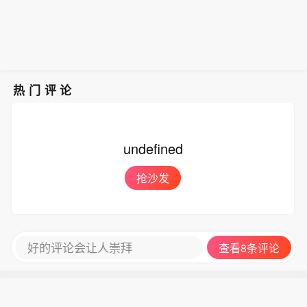
的药品。该药品的获批上市，结束了我
科研影响力。
国无专门预防急性高原病专用药的历
史，进一步丰富了高原医学防治手段，
为高原群众、广大进藏人群及高原重大
项目建设提供了坚实的健康保障，同时
有力提升了西藏在国际高原医学领域的
热门评论
科研影响力。
undefined
抢沙发
好的评论会让人崇拜
查看8条评论