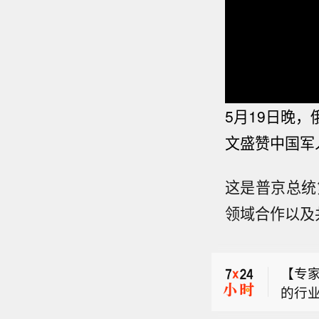
5月19日晚，
文盛赞中国军
【专
的行
这是普京总统
【香港
示，2
领域合作以及
政府
法并不
【泽
附表第
统计
辅独
选举
个款型
【专
多导
于今日
个款型
的行
交媒
0日
口径统
【香港
示，2
要远程
地点
（一