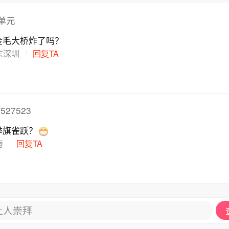
单元
金毛大桥炸了吗？
东深圳
回复TA
527523
举旗雀跃？
海
回复TA
让人崇拜