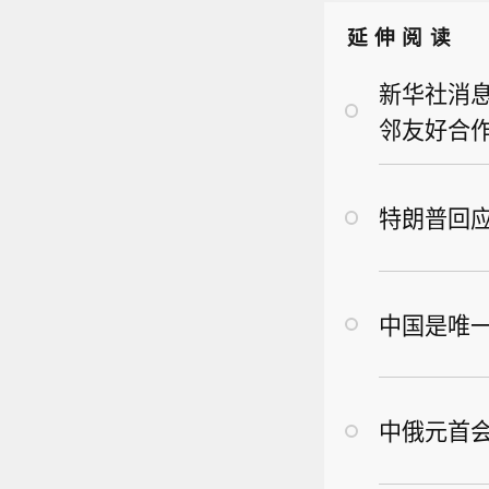
政府
法并不
也想
作，
延伸阅读
附表第
统计
全有
选举
个款型
新华社消
于今日
个款型
邻友好合
0日
口径统
地点
（一
作，
特朗普回
全有
中国是唯
中俄元首会