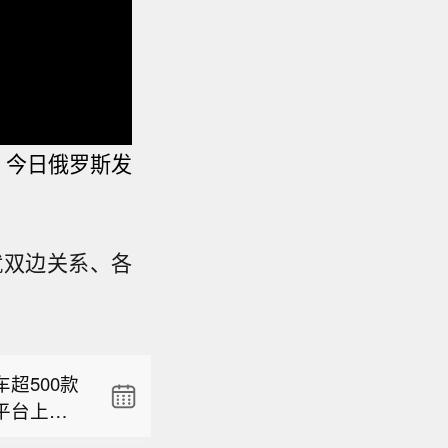
，今日俄罗斯发
超500款
平台上表
就双边关系、各
】香港特区
00款的说
选举条例》
生款的合并
克兰《基
别分组一般
款车型，3
方提供更
关公告已
0~600
超500款
据白宫社
至10月2
媒体采用宽
平台上表
克兰迫切需
格的限期和
内卷讨论。
】香港特区
00款的说
，“我们
会紧密合