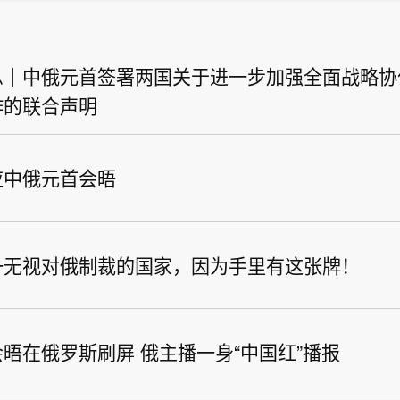
发言人今日（7日）表示，行政长官已根据《行政长官
严谨。 李颜伟解释，500多款是车型+各类配置、衍
要导弹”。（环球网）
积极进行筹备工作，务求令到选举得以在公开、诚实、
16条，指明2026年11月22日为2026年选举委员会界
。“比如新上市一款车型，有三个配置，这可以算作是1
序、高效和人性化的情况下顺利举行。
的投票日期，以选出新一届选举委员会的选任委员。相
；如果上半年这165款车型，加上不同配置，或许能有50
息｜中俄元首签署两国关于进一步加强全面战略协
的宪报刊登。 此外，选举的提名期将于10月7日开始，
；但是说成500-600款车型就不严谨了。” 此前多家
作的联合声明
结束。总选举事务主任会适时刊登公告指明呈交提名表
计，称1-5月新车550款、上半年超600款，引发行业
，以及公布相关细节。 特区政府会继续与选举管理委员
财）
积极进行筹备工作，务求令到选举得以在公开、诚实、
应中俄元首会晤
序、高效和人性化的情况下顺利举行。
一无视对俄制裁的国家，因为手里有这张牌！
晤在俄罗斯刷屏 俄主播一身“中国红”播报