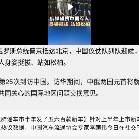
俄罗斯总统
普京抵达北京，中国仪仗队列队迎候
人身姿挺拔、站如松柏。
家辟谣车市半年发了五六百款新车】针对上半年上市新车
业热议数据，中国汽车流通协会专家李颜伟今日在社交
第25次到访中国。访华期间，中俄两国元首将
2026年选举委员会界别分组一般选举11月22日投票
026年1-6月国内全新车型仅约165款，市面流传500至6
共同关心的国际地区问题交换意见。
发言人今日（7日）表示，行政长官已根据《行政长官
严谨。 李颜伟解释，500多款是车型+各类配置、衍
连斯基要导弹，特朗普最新表态：我们也想要】综合乌
16条，指明2026年11月22日为2026年选举委员会界
。“比如新上市一款车型，有三个配置，这可以算作是1
立报》等媒体报道，对于乌克兰总统泽连斯基呼吁向乌
的投票日期，以选出新一届选举委员会的选任委员。相
；如果上半年这165款车型，加上不同配置，或许能有50
家辟谣车市半年发了五六百款新车】针对上半年上市新车
弹，美国总统特朗普当地时间8月6日作出最新表态。根
的宪报刊登。 此外，选举的提名期将于10月7日开始，
；但是说成500-600款车型就不严谨了。” 此前多家
业热议数据，中国汽车流通协会专家李颜伟今日在社交
体账号发布的视频，有记者6日提到，泽连斯基发表乌
结束。总选举事务主任会适时刊登公告指明呈交提名表
计，称1-5月新车550款、上半年超600款，引发行业
2026年选举委员会界别分组一般选举11月22日投票
026年1-6月国内全新车型仅约165款，市面流传500至6
导弹或者“爱国者”导弹系统的言论。特朗普对此回应称
，以及公布相关细节。 特区政府会继续与选举管理委员
财）