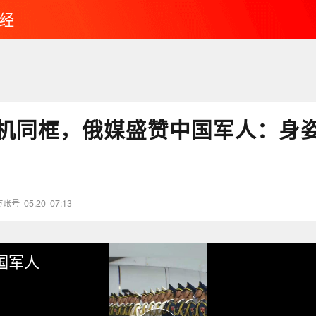
经
机同框，俄媒盛赞中国军人：身
方账号
05.20
07:13
国军人