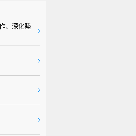
选举条例》
生款的合并
公平、安
别分组一般
款车型，3
关公告已
0~600
作、深化睦
至10月2
媒体采用宽
格的限期和
内卷讨论。
会紧密合
公平、安