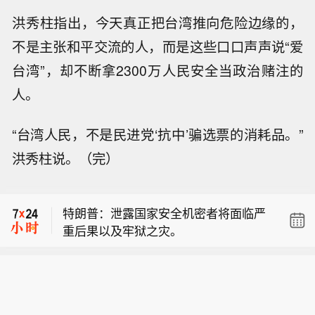
洪秀柱指出，今天真正把台湾推向危险边缘的，
不是主张和平交流的人，而是这些口口声声说“爱
台湾”，却不断拿2300万人民安全当政治赌注的
人。
“台湾人民，不是民进党‘抗中’骗选票的消耗品。”
洪秀柱说。（完）
伊朗总统：在这种既非战争也非和平的
局面下，经济状况是我最为关切的问
特朗普：泄露国家安全机密者将面临严
题。
重后果以及牢狱之灾。
伊朗总统：当下是达成协议的最佳时
机。
伊朗总统：在这种既非战争也非和平的
局面下，经济状况是我最为关切的问
特朗普：泄露国家安全机密者将面临严