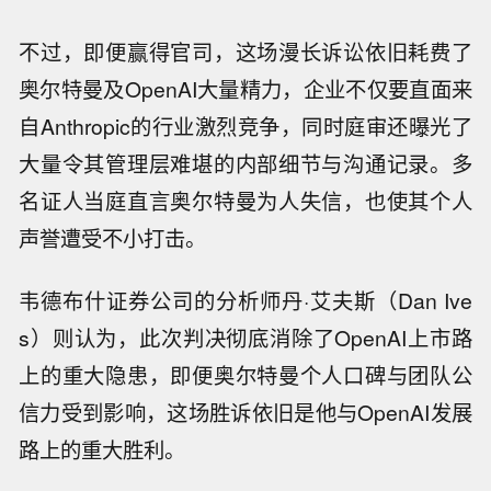
不过，即便赢得官司，这场漫长诉讼依旧耗费了
奥尔特曼及OpenAI大量精力，企业不仅要直面来
自Anthropic的行业激烈竞争，同时庭审还曝光了
大量令其管理层难堪的内部细节与沟通记录。多
名证人当庭直言奥尔特曼为人失信，也使其个人
声誉遭受不小打击。
韦德布什证券公司的分析师丹·艾夫斯（Dan Ive
s）则认为，此次判决彻底消除了OpenAI上市路
上的重大隐患，即便奥尔特曼个人口碑与团队公
信力受到影响，这场胜诉依旧是他与OpenAI发展
【瑞萨电子将展出具身智能机器人解决
路上的重大胜利。
方案】Renesas（瑞萨电子）宣布，将
乌克兰当地官员称，俄罗斯对巴拉克利
携多款面向具身智能、工业机器人、服