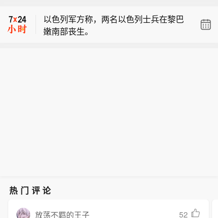
亚发动的袭击造成三人死亡。
务机器人及AI开发平台的解决方案，首
以色列军方称，两名以色列士兵在黎巴
次亮相中国具身智能机器人产业大会暨
嫩南部丧生。
展览会，包括传感器融合灵巧手、机器
【瑞萨电子将展出具身智能机器人解决
人关节、9轴电机控制、永磁同步马达
方案】Renesas（瑞萨电子）宣布，将
控制解决方案，以及基于瑞萨RAA2P32
乌克兰当地官员称，俄罗斯对巴拉克利
携多款面向具身智能、工业机器人、服
26双路电涡流位置传感器的机器人关节
亚发动的袭击造成三人死亡。
务机器人及AI开发平台的解决方案，首
编码器。
次亮相中国具身智能机器人产业大会暨
展览会，包括传感器融合灵巧手、机器
人关节、9轴电机控制、永磁同步马达
控制解决方案，以及基于瑞萨RAA2P32
26双路电涡流位置传感器的机器人关节
编码器。
热门评论
52
放荡不羁的王子