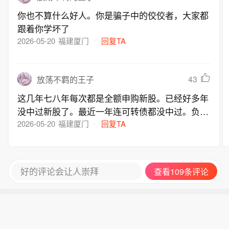
你也不算什么好人。你是骗子中的佼佼者，大家都
跟着你学坏了
2026-05-20
福建厦门
回复TA
43
放荡不羁的王子
这几年七八年每次都是全额申购新股。已经好多年
没中过新股了。最近一年连可转债都没中过。负责
新股发行的这帮人太黑了，把钱都拿走了连一点都
2026-05-20
福建厦门
回复TA
不剩。券商应该用自己系统查查前十几年和近几年
的中签率差距有多大，为什么会变成这样。明目张
胆的作弊做弊，玩老千。希望投资者都像我一样把
好的评论会让人崇拜
查看109条评论
这个帖子复制粘贴发出去。人多了就有力量。团结
就是力量