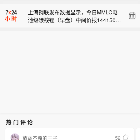
表示，美联储和财政部肯定开始担心长
上海钢联发布数据显示，今日MMLC电
端利率的水准了。与日本联手干预汇
池级碳酸锂（早盘）中间价报144150
市、力挺沃什以及可能减少长债供应，
日本东证指数（TOPIX）午盘收盘上涨
元/吨，较上日16:30价格上涨1600元/
都可能是美国财政部试图释出讯号，表
0.8%，至4,107.14点；日本日经指数午
吨。
明他们注意到了利率市场的走势，而且
摩根资产管理投资组合经理Priya Misra
盘收盘上涨2%，至66,931.48点。
不会犹豫使用手中各种工具。
表示，美联储和财政部肯定开始担心长
端利率的水准了。与日本联手干预汇
市、力挺沃什以及可能减少长债供应，
都可能是美国财政部试图释出讯号，表
明他们注意到了利率市场的走势，而且
不会犹豫使用手中各种工具。
热门评论
52
放荡不羁的王子