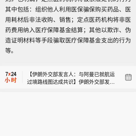
其中包括：组织他人利用医保骗保购买药品、医
用耗材后非法收购、销售；定点医药机构将非医
药费用纳入医疗保障基金结算；其他以欺诈、伪
造证明材料等手段骗取医疗保障基金支出的行为
现货黄金突破4360美元/盎司，日内涨0.
等。
47%。
【宁夏7月外送电量、外送新能源电量
双创新高】记者8月10日从宁夏电力交
【伊朗外交部发言人：与阿曼已就航运
易中心有限公司获悉，宁夏7月外送电
过境路线图达成共识】伊朗外交部发言
量112.59亿千瓦时，同比增长5.3%；
现货黄金突破4360美元/盎司，日内涨0.
人：伊朗与阿曼双方已就航运过境路线
外送新能源电量32.72亿千瓦时，同比
47%。
图达成共识，目前正在就联合声明中的
增长12.7%，单月外送电量、新能源外
【宁夏7月外送电量、外送新能源电量
一些技术细节进行磋商以最终敲定；协
送电量均创新高。与此同时，8月10
双创新高】记者8月10日从宁夏电力交
议包含海事服务相关费用条款。根据已
日，宁夏首次成交8月外送蒙东地区电
易中心有限公司获悉，宁夏7月外送电
达成的协议，将建立相关机制，以保障
量0.02亿千瓦时，今年宁夏至此已实现
量112.59亿千瓦时，同比增长5.3%；
安全通航、保护环境并打击海上犯罪。
向福建、广东等4省区首次送电，外送
外送新能源电量32.72亿千瓦时，同比
范围由19个省份扩展至23个省份。据介