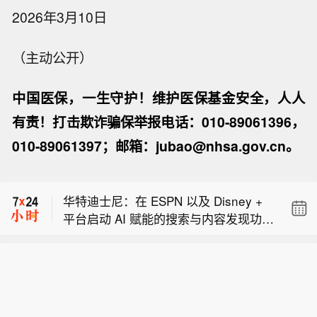
2026年3月10日
（主动公开）
中国医保，一生守护！维护医保基金安全，人人
有责！打击欺诈骗保举报电话：010-89061396，
010-89061397；邮箱：jubao@nhsa.gov.cn。
丰田：本次召回涉及美国市场约 48000
台车辆。
华特迪士尼：在 ESPN 以及 Disney +
平台启动 AI 赋能的搜索与内容发现功能
丰田指出储油腔存在脱落风险。
的 beta 测试。
丰田：本次召回涉及美国市场约 48000
台车辆。
华特迪士尼：在 ESPN 以及 Disney +