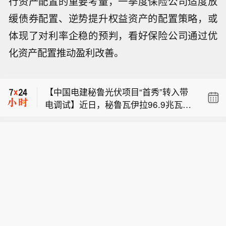
行资产配置的重要考量，一季度保险公司适度放
缓债券配置、逆势提升权益资产的配置策略，或
体现了对利率企稳的预判，看好保险公司通过优
化资产配置推动盈利改善。
台风白海豚将于今天傍晚前后在玉环到
温岭一带沿海登陆。 （央视新闻）
【中国电建秘鲁光伏项目“首秀”转入带
电调试】近日，秘鲁瓦伊拉96.9兆瓦光
【韩国持续高温 电力需求创今年新高
伏项目33千伏首回集电线路送电一次成
】韩国电力交易所9日发布的数据显
功。带电设备稳定运行，该项目正式迈
台风白海豚将于今天傍晚前后在玉环到
示，受持续热浪影响，韩国电力需求近
入带电调试阶段。项目建成后，年均发
温岭一带沿海登陆。 （央视新闻）
日创下今年以来新高。韩联社援引这组
电量预计可达2.5亿千瓦时，相当于日均
【中国电建秘鲁光伏项目“首秀”转入带
数据报道，本月7日，韩国最高电力需
提供清洁电力约68.5万千瓦时，可满足
电调试】近日，秘鲁瓦伊拉96.9兆瓦光
求达到95.321吉瓦。目前备用电力为8.
约23万户秘鲁家庭的年度用电需求，每
伏项目33千伏首回集电线路送电一次成
2吉瓦，一旦备用电力低于5.5吉瓦，将
年减少二氧化碳排放约15万吨。项目规
功。带电设备稳定运行，该项目正式迈
触发电力供应紧急警报。韩国政府预期
划建设7条33千伏中压集电回路，剩余
入带电调试阶段。项目建成后，年均发
今后一周电力需求还将持续攀升。这一
回路将陆续分批开展送电作业及整体联