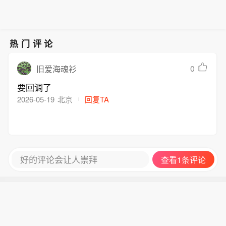
电量预计可达2.5亿千瓦时，相当于日均
方面是由于高温天气尚无缓解迹象，另
调工作。项目还将与既有瓦伊拉风电场
提供清洁电力约68.5万千瓦时，可满足
一方面是因夏季假期结束后，工业生产
协同运行，形成总装机容量超过400兆
约23万户秘鲁家庭的年度用电需求，每
会加大马力。（新华社）
瓦的风光互补综合体，充分发挥当地太
年减少二氧化碳排放约15万吨。项目规
阳能、风能资源在时段上的互补优势，
热门评论
划建设7条33千伏中压集电回路，剩余
进一步提升电力供应的稳定性和可持续
回路将陆续分批开展送电作业及整体联
性。（中国电建）
0
旧爱海魂衫
调工作。项目还将与既有瓦伊拉风电场
要回调了
协同运行，形成总装机容量超过400兆
2026-05-19
北京
回复TA
瓦的风光互补综合体，充分发挥当地太
阳能、风能资源在时段上的互补优势，
进一步提升电力供应的稳定性和可持续
性。（中国电建）
好的评论会让人崇拜
查看1条评论