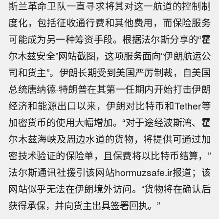
斯兰革命卫队一直寻求将其对这一航道的控制制
度化，包括征收通行费和其他费用，而保险服务
可能成为另一种筹资手段。根据法尔斯分享的“霍
尔木兹安全”网站截图，这项服务面向“伊朗航运公
司和货主”。伊朗长期受到美国严厉制裁，自美国
总统唐纳德·特朗普在其第一任期内开始打击伊朗
经济和能源出口以来，伊朗对比特币和Tether等
加密货币的使用大幅增加。“对于途经波斯湾、霍
尔木兹海峡及周边水道的货物，将提供可通过加
密技术验证的保险单，且保费将以比特币结算，”
法尔斯通讯社援引该网站hormuzsafe.ir报道；该
网站似乎无法在伊朗境外访问。“货物将在确认后
【宁夏人大法制委员会原主任委员陈胜
获得承保，并向货主出具签署回执。”
利被查】据宁夏回族自治区纪委监委消