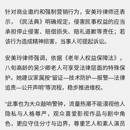
针对商业邀约和强制营销行为，安美玲律师还表
示，《民法典》明确规定，侵害民事权益的应当
承担停止侵害、赔偿损失、赔礼道歉等责任；若
该行为造成精神损害，当事人可提起诉讼。
安美玲律师强调，依据《老年人权益保障法》，
八旬高龄的吴少卿老人可享受法律层面的特殊保
护。她建议家属按“留证—技术防护—报警—法律
追责—公开声明”等流程，稳步推进维权。
“此事也为大众敲响警钟，流量热潮不能漠视他人
隐私与人格尊严，观众喜爱影视作品与剧中角
【河南发布农田渍涝灾害风险预警】河
南省气象局、河南省农业农村厅8日联
色，更应守住分寸与边界，尊重艺人和素人演员
伊朗陆军发言人：美国在霍尔木兹海峡
合发布农田渍涝灾害风险预警。 据介