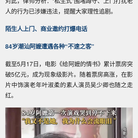
对此，律师分析：“私生式”围堵蹲守、上门打扰老
人的行为已涉嫌违法，提醒大家理性追剧。
陌生人上门、商业邀约打爆电话
84岁潮汕阿嬷遭遇各种“不速之客”
截至5月17日，电影《给阿嬷的情书》累计票房突
破5亿元，成为现象级影片。随着票房高涨，在影
片中饰演老年叶淑柔的素人演员吴少卿也随之走
红。