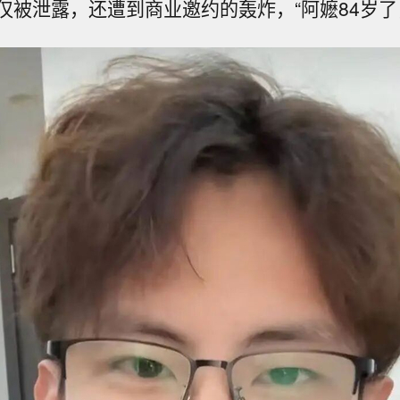
仅被泄露，还遭到商业邀约的轰炸，“阿嬷84岁了