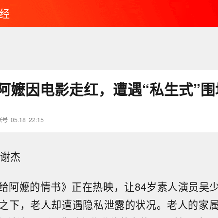
经
汕阿嬷因电影走红，遭遇“私生式”围
账号
05.18
22:15
 谢杰
给阿嬷的情书》正在热映，让84岁素人演员吴
之下，老人却遭遇隐私泄露的状况。老人的家