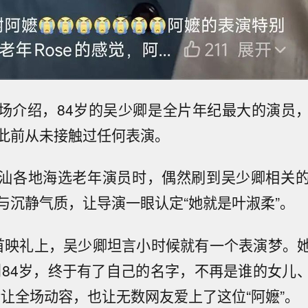
场介绍，84岁的吴少卿是全片年纪最大的演员
此前从未接触过任何表演。
汕各地海选老年演员时，偶然刷到吴少卿相关
与沉静气质，让导演一眼认定“她就是叶淑柔”。
首映礼上，吴少卿坦言小时候就有一个表演梦。
到84岁，终于有了自己的名字，不再是谁的女儿
话让全场动容，也让无数网友爱上了这位“阿嬷”。