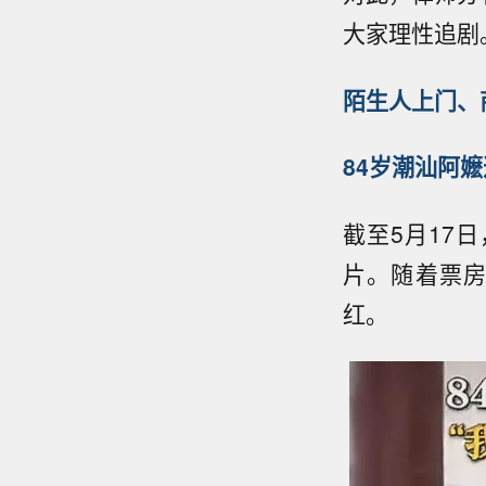
大家理性追剧
陌生人上门、
84岁潮汕阿嬷
截至5月17
片。随着票
红。