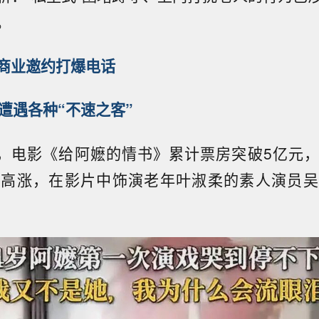
。
商业邀约打爆电话
遭遇各种“不速之客”
日，电影《给阿嬷的情书》累计票房突破5亿元
房高涨，在影片中饰演老年叶淑柔的素人演员吴