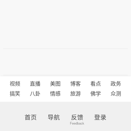
红冬小麦合约涨幅更为迅猛，主力合约
最高上涨2.4%。
视频
直播
美图
博客
看点
政务
搞笑
八卦
情感
旅游
佛学
众测
首页
导航
反馈
登录