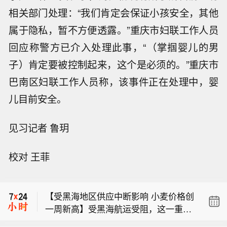
相关部门处理：“我们肯定会保证小孩安全，其他
属于隐私，暂不方便透露。”重庆市妇联工作人员
回应称警方已介入处理此事，“（掌掴婴儿的男
子）肯定要被控制起来，这个是必须的。”重庆市
巴南区妇联工作人员称，该事件正在处理中，婴
儿目前安全。
见习记者 鲁玥
校对 王菲
摩根大通将标普500指数2026年底目标
位从7,800点上调至8,000点。
【受黑海地区供应中断影响 小麦价格创
一周新高】受黑海航运受阻，这一重要
【日联科技第10000台智检装备成功交
粮食产区或出现供应短缺影响，美国小